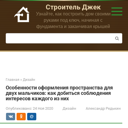
Перейти
Строитель Джек
к
Узнайте, как построить дом своими
контенту
руками под ключ, начиная с
фундамента и заканчивая крышей
Поиск:
Главная
»
Дизайн
Особенности оформления пространства для
двух мальчиков: как добиться соблюдения
интересов каждого из них
Опубликовано:
24 Ноя 2020
Дизайн
Александр Редькин