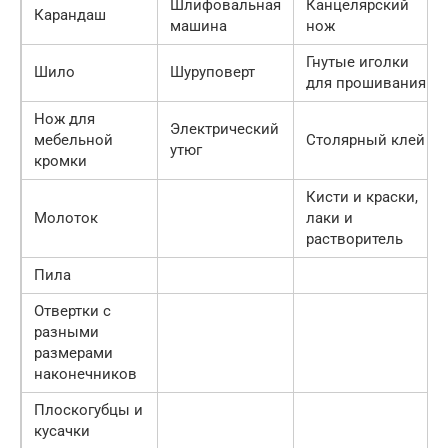
Шлифовальная
Канцелярский
Карандаш
машина
нож
Гнутые иголки
Шило
Шуруповерт
для прошивания
Нож для
Электрический
мебельной
Столярный клей
утюг
кромки
Кисти и краски,
Молоток
лаки и
растворитель
Пила
Отвертки с
разными
размерами
наконечников
Плоскогубцы и
кусачки