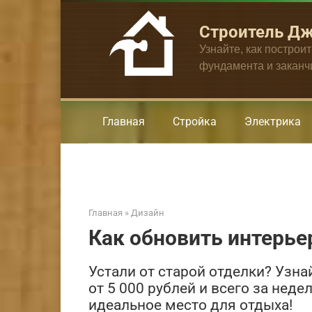
Перейти
к
Строитель Д
контенту
Узнайте, как построи
фундамента и закан
Главная
Стройка
Электрика
Главная
»
Дизайн
Как обновить интерье
Устали от старой отделки? Узна
от 5 000 рублей и всего за нед
идеальное место для отдыха!