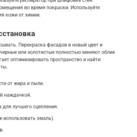
льзуйте респиратор при шлифовке стен.
помещения во время покраски. Используйте
я кожи от химии.
сстановка
сывать. Перекраска фасадов в новый цвет и
 черные или золотистые полностью меняют облик
гает оптимизировать пространство и найти
ты.
ти от жира и пыли.
й наждачкой.
а для лучшего сцепления.
е использовать эмаль).
в.