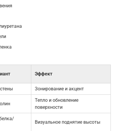
овения
лиуретана
ели
ленка
иант
Эффект
 стены
Зонирование и акцент
Тепло и обновление
олин
поверхности
белка/
Визуальное поднятие высоты