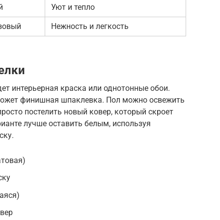
й
Уют и тепло
зовый
Нежность и легкость
елки
ет интерьерная краска или однотонные обои.
может финишная шпаклевка. Пол можно освежить
росто постелить новый ковер, который скроет
ианте лучше оставить белым, используя
ску.
атовая)
ску
аяся)
вер