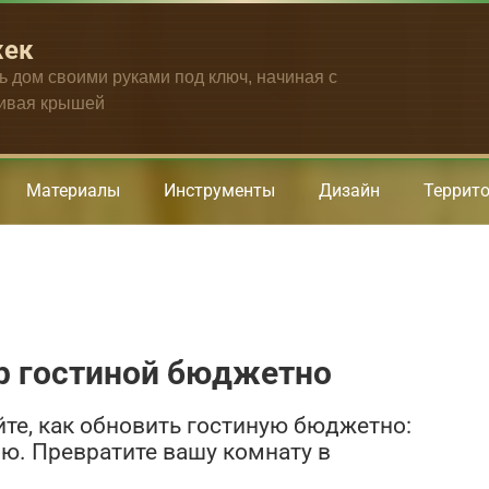
жек
ть дом своими руками под ключ, начиная с
чивая крышей
Материалы
Инструменты
Дизайн
Террит
р гостиной бюджетно
йте, как обновить гостиную бюджетно:
елю. Превратите вашу комнату в