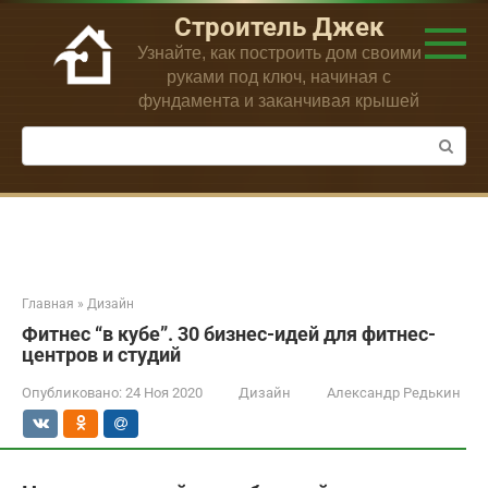
Перейти
Строитель Джек
к
Узнайте, как построить дом своими
контенту
руками под ключ, начиная с
фундамента и заканчивая крышей
Поиск:
Главная
»
Дизайн
Фитнес “в кубе”. 30 бизнес-идей для фитнес-
центров и студий
Опубликовано:
24 Ноя 2020
Дизайн
Александр Редькин