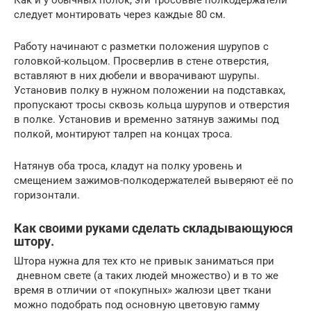
Как и у обычных полок, эти тросовые полкодержатели
следует монтировать через каждые 80 см.
Работу начинают с разметки положения шурупов с
головкой-кольцом. Просверлив в стене отверстия,
вставляют в них дюбели и вворачивают шурупы.
Установив полку в нужном положении на подставках,
пропускают тросы сквозь кольца шурупов и отверстия
в полке. Установив и временно затянув зажимы под
полкой, монтируют талреп на концах троса.
Натянув оба троса, кладут на полку уровень и
смещением зажимов-полкодержателей выверяют её по
горизонтали.
Как своими руками сделать складывающуюся
штору.
Штора нужна для тех кто не привык заниматься при
дневном свете (а таких людей множество) и в то же
время в отличии от «покупных» жалюзи цвет ткани
можно подобрать под основную цветовую гамму