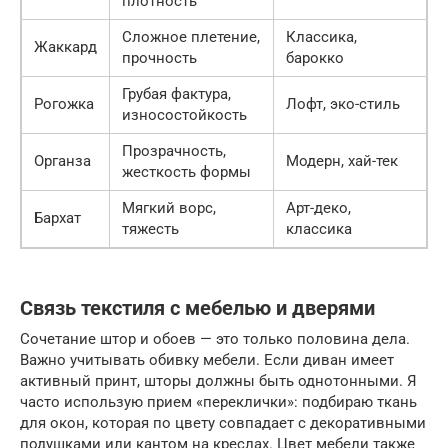
плотность
Сложное плетение,
Классика,
Жаккард
прочность
барокко
Грубая фактура,
Рогожка
Лофт, эко-стиль
износостойкость
Прозрачность,
Органза
Модерн, хай-тек
жесткость формы
Мягкий ворс,
Арт-деко,
Бархат
тяжесть
классика
Связь текстиля с мебелью и дверями
Сочетание штор и обоев — это только половина дела.
Важно учитывать обивку мебели. Если диван имеет
активный принт, шторы должны быть однотонными. Я
часто использую прием «переклички»: подбираю ткань
для окон, которая по цвету совпадает с декоративными
подушками или кантом на креслах. Цвет мебели также