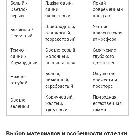
Белый /
Графитовый,
Яркий
Светло-
синий,
современный
серый
бирюзовый
контраст
Шоколадный,
Уютная
Бежевый /
оливковый,
классическая
Песочный
терракотовый
атмосфера
Темно-
Светло-серый,
Смягчение
синий /
молочный,
глубокого
Изумрудный
пыльная роза
цвета стен
Белый,
Ощущение
Нежно-
лимонный,
свежести и
голубой
серебристый
простора
Коричневый,
Природная,
Светло-
желтый,
естественная
зеленый
кремовый
гамма
Выбор материалов и особенности отделки