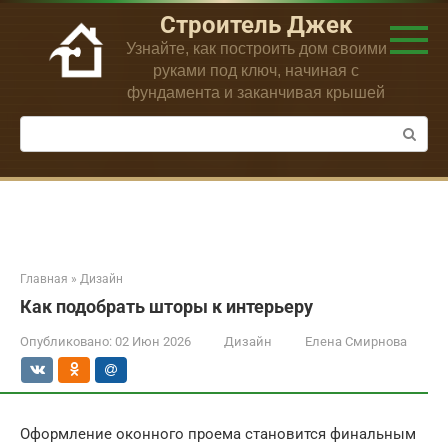
Перейти
Строитель Джек
к
Узнайте, как построить дом своими
контенту
руками под ключ, начиная с
фундамента и заканчивая крышей
Поиск:
Главная
»
Дизайн
Как подобрать шторы к интерьеру
Опубликовано:
02 Июн 2026
Дизайн
Елена Смирнова
Оформление оконного проема становится финальным