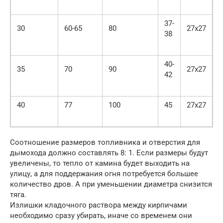
37-
30
60-65
80
27х27
38
40-
35
70
90
27х27
42
40
77
100
45
27х27
Соотношение размеров топливника и отверстия для
дымохода должно составлять 8: 1. Если размеры будут
увеличены, то тепло от камина будет выходить на
улицу, а для поддержания огня потребуется большее
количество дров. А при уменьшении диаметра снизится
тяга.
Излишки кладочного раствора между кирпичами
необходимо сразу убирать, иначе со временем они