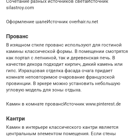
Сочетание разных источников светаИсточник
silastroy.com
Оформление шалеИсточник overhair.ru.net
Прованс
В изящном стиле прованс используют для гостиной
камины классической формы. В помещении смотрятся
как портал с лепниной, так и деревенская печь. В
качестве декора подходит кирпич, дикий камень или
гипс. Изразцовая отделка фасада очага придает
комнате неповторимое очарование французской
провинции. В эркере можно установить небольшую
угловую модель для зоны отдыха.
Камин в комнате провансИсточник www.pinterest.de
Кантри
Камин в интерьере классического кантри является
центральным элементом помещения. Если стены