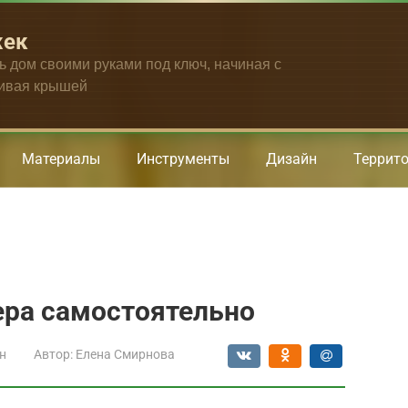
жек
ть дом своими руками под ключ, начиная с
чивая крышей
Материалы
Инструменты
Дизайн
Террит
ера самостоятельно
н
Автор:
Елена Смирнова