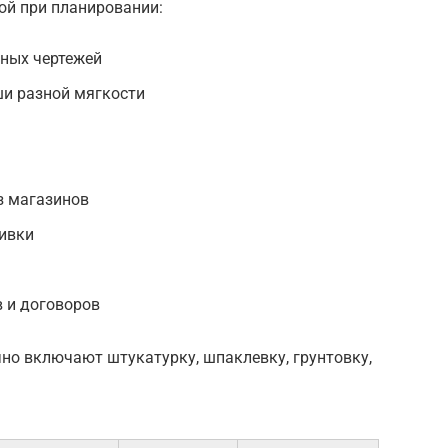
кой при планировании:
ных чертежей
ши разной мягкости
з магазинов
бивки
в и договоров
но включают штукатурку, шпаклевку, грунтовку,