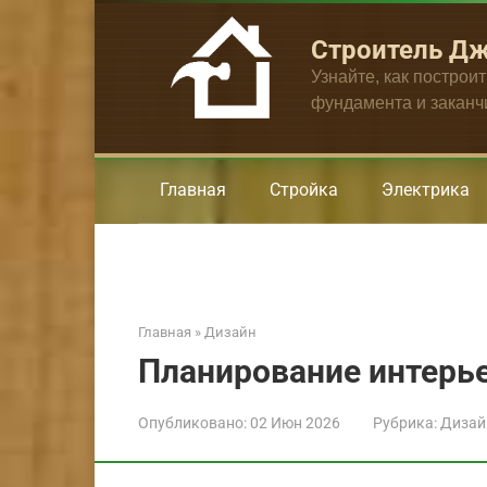
Перейти
к
Строитель Д
контенту
Узнайте, как построи
фундамента и закан
Главная
Стройка
Электрика
Главная
»
Дизайн
Планирование интерь
Опубликовано:
02 Июн 2026
Рубрика:
Дизай