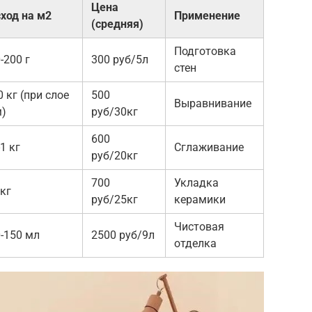
Цена
ход на м2
Применение
(средняя)
Подготовка
-200 г
300 руб/5л
стен
0 кг (при слое
500
Выравнивание
м)
руб/30кг
600
-1 кг
Сглаживание
руб/20кг
700
Укладка
 кг
руб/25кг
керамики
Чистовая
-150 мл
2500 руб/9л
отделка