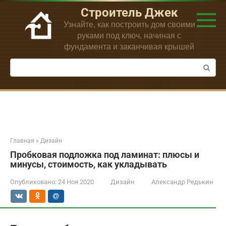
Перейти
Строитель Джек
к
Узнайте, как построить дом своими
контенту
руками под ключ, начиная с
фундамента и заканчивая крышей
Поиск:
Главная
»
Дизайн
Пробковая подложка под ламинат: плюсы и
минусы, стоимость, как укладывать
Опубликовано:
24 Ноя 2020
Дизайн
Александр Редькин