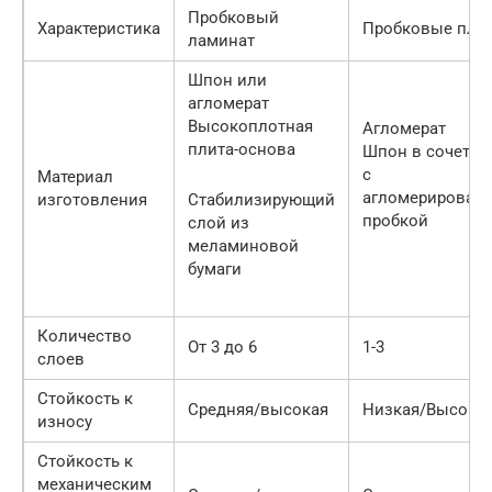
Пробковый
Характеристика
Пробковые пли
ламинат
Шпон или
агломерат
Высокоплотная
Агломерат
плита-основа
Шпон в сочетан
с
Материал
агломерирован
изготовления
Стабилизирующий
пробкой
слой из
меламиновой
бумаги
Количество
От 3 до 6
1-3
слоев
Стойкость к
Средняя/высокая
Низкая/Высока
износу
Стойкость к
механическим