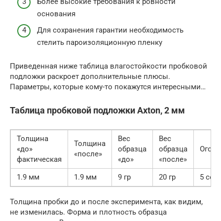
Более высокие требования к ровности
основания
Для сохранения гарантии необходимость
стелить пароизоляционную пленку
Приведенная ниже таблица влагостойкости пробковой
подложки раскроет дополнительные плюсы.
Параметры, которые кому-то покажутся интересными…
Таблица пробковой подложки Axton, 2 мм
Толщина
Вес
Вес
Толщина
«до»
образца
образца
Огонь
«после»
фактическая
«до»
«после»
1.9 мм
1.9 мм
9 гр
20 гр
5 сек
Толщина пробки до и после эксперимента, как видим,
не изменилась. Форма и плотность образца