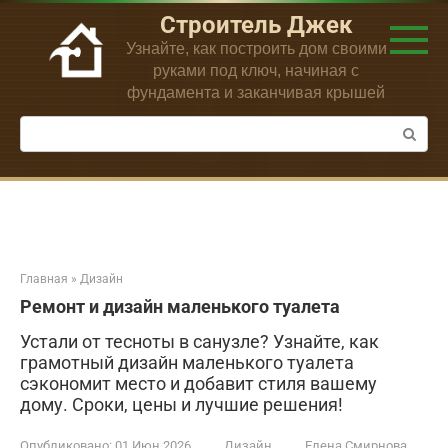
Перейти
Строитель Джек
к
Узнайте, как построить дом своими
контенту
руками под ключ, начиная с
фундамента и заканчивая крышей
Поиск:
Главная
»
Дизайн
Ремонт и дизайн маленького туалета
Устали от тесноты в санузле? Узнайте, как
грамотный дизайн маленького туалета
сэкономит место и добавит стиля вашему
дому. Сроки, цены и лучшие решения!
Опубликовано:
01 Июн 2026
Дизайн
Елена Смирнова