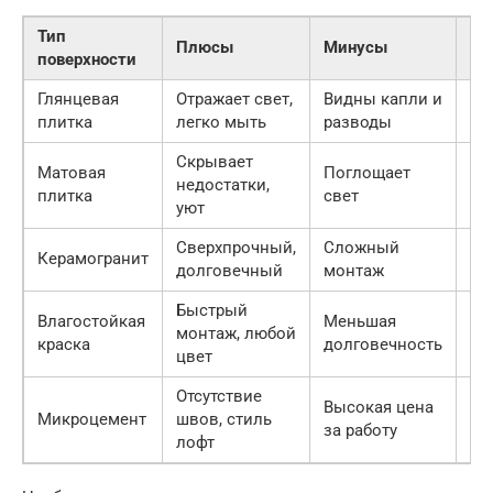
Тип
Сф
Плюсы
Минусы
поверхности
пр
Глянцевая
Отражает свет,
Видны капли и
Ст
плитка
легко мыть
разводы
Скрывает
Матовая
Поглощает
По
недостатки,
плитка
свет
ак
уют
Сверхпрочный,
Сложный
Керамогранит
По
долговечный
монтаж
Быстрый
Влагостойкая
Меньшая
По
монтаж, любой
краска
долговечность
ве
цвет
Отсутствие
Высокая цена
Ст
Микроцемент
швов, стиль
за работу
по
лофт