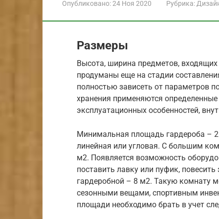
Опубликовано:
24 Ноя 2020
Рубрика:
Дизай
Размеры
Высота, ширина предметов, входящих
продуманы еще на стадии составлени
полностью зависеть от параметров 
хранения применяются определенные т
эксплуатационных особенностей, внут
Минимальная площадь гардероба – 2
линейная или угловая. С большим ко
м2. Появляется возможность оборуд
поставить лавку или пуфик, повесить
гардеробной – 8 м2. Такую комнату 
сезонными вещами, спортивным инве
площади необходимо брать в учет сл