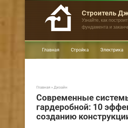
Перейти
к
Строитель Д
контенту
Узнайте, как построи
фундамента и закан
Главная
Стройка
Электрика
Главная
»
Дизайн
Современные системы
гардеробной: 10 эффе
созданию конструкци