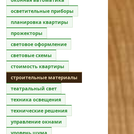
осветительные приборы
планировка квартиры
прожекторы
световое оформление
световые схемы
стоимость квартиры
строительные материалы
театральный свет
техника освещения
технические решения
управление окнами
уровень шума