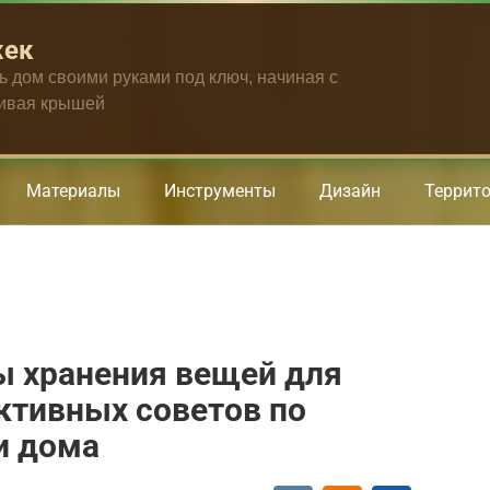
жек
ть дом своими руками под ключ, начиная с
чивая крышей
Материалы
Инструменты
Дизайн
Террит
 хранения вещей для
ктивных советов по
и дома