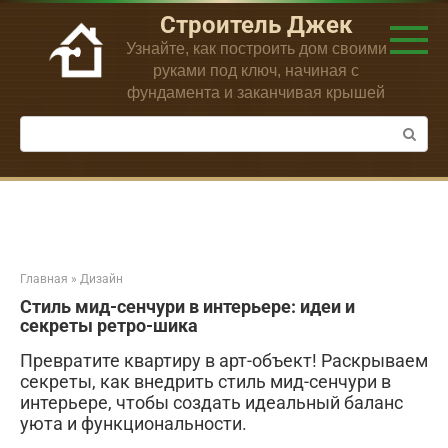
Перейти
Строитель Джек
к
Узнайте, как построить дом своими
контенту
руками под ключ, начиная с
фундамента и заканчивая крышей
Поиск:
Главная
»
Дизайн
Стиль мид-сенчури в интерьере: идеи и
секреты ретро-шика
Превратите квартиру в арт-объект! Раскрываем
секреты, как внедрить стиль мид-сенчури в
интерьере, чтобы создать идеальный баланс
уюта и функциональности.