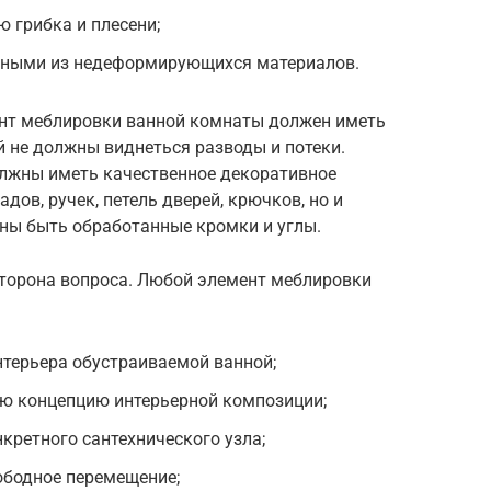
 грибка и плесени;
нными из недеформирующихся материалов.
нт меблировки ванной комнаты должен иметь
й не должны виднеться разводы и потеки.
лжны иметь качественное декоративное
дов, ручек, петель дверей, крючков, но и
жны быть обработанные кромки и углы.
сторона вопроса. Любой элемент меблировки
нтерьера обустраиваемой ванной;
ую концепцию интерьерной композиции;
кретного сантехнического узла;
ободное перемещение;