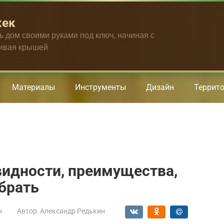
жек
ть дом своими руками под ключ, начиная с
чивая крышей
Материалы
Инструменты
Дизайн
Террит
видности, преимущества,
ыбрать
н
Автор:
Александр Редькин