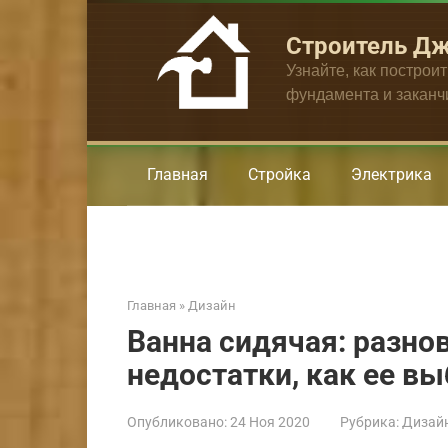
Перейти
к
Строитель Д
контенту
Узнайте, как построи
фундамента и закан
Главная
Стройка
Электрика
Главная
»
Дизайн
Ванна сидячая: разно
недостатки, как ее в
Опубликовано:
24 Ноя 2020
Рубрика:
Дизай