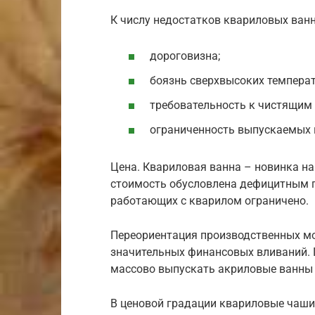
К числу недостатков квариловых ванн
дороговизна;
боязнь сверхвысоких температ
требовательность к чистящим
ограниченность выпускаемых 
Цена. Квариловая ванна – новинка н
стоимость обусловлена дефицитным 
работающих с кварилом ограничено.
Переориентация производственных мо
значительных финансовых вливаний.
массово выпускать акриловые ванны
В ценовой градации квариловые чаши