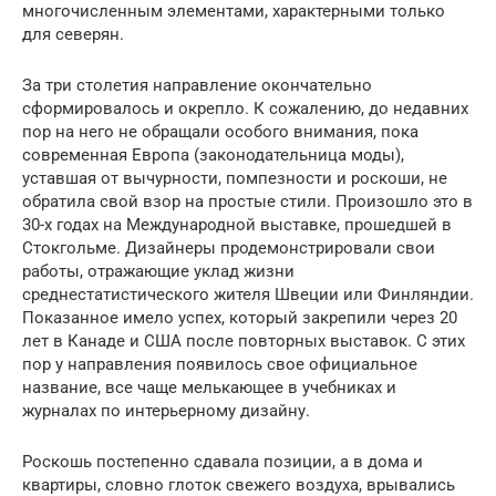
многочисленным элементами, характерными только
для северян.
За три столетия направление окончательно
сформировалось и окрепло. К сожалению, до недавних
пор на него не обращали особого внимания, пока
современная Европа (законодательница моды),
уставшая от вычурности, помпезности и роскоши, не
обратила свой взор на простые стили. Произошло это в
30-х годах на Международной выставке, прошедшей в
Стокгольме. Дизайнеры продемонстрировали свои
работы, отражающие уклад жизни
среднестатистического жителя Швеции или Финляндии.
Показанное имело успех, который закрепили через 20
лет в Канаде и США после повторных выставок. С этих
пор у направления появилось свое официальное
название, все чаще мелькающее в учебниках и
журналах по интерьерному дизайну.
Роскошь постепенно сдавала позиции, а в дома и
квартиры, словно глоток свежего воздуха, врывались