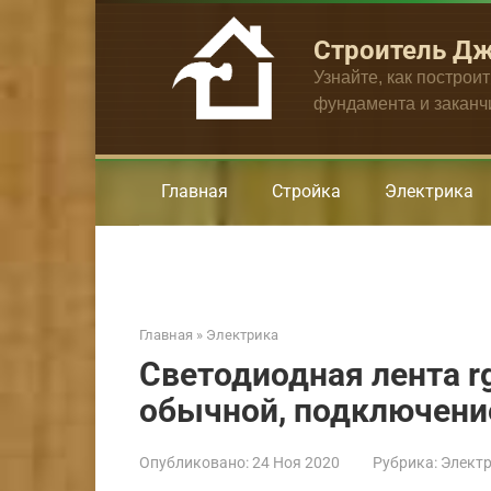
Перейти
к
Строитель Д
контенту
Узнайте, как построи
фундамента и закан
Главная
Стройка
Электрика
Главная
»
Электрика
Светодиодная лента rg
обычной, подключени
Опубликовано:
24 Ноя 2020
Рубрика:
Элект