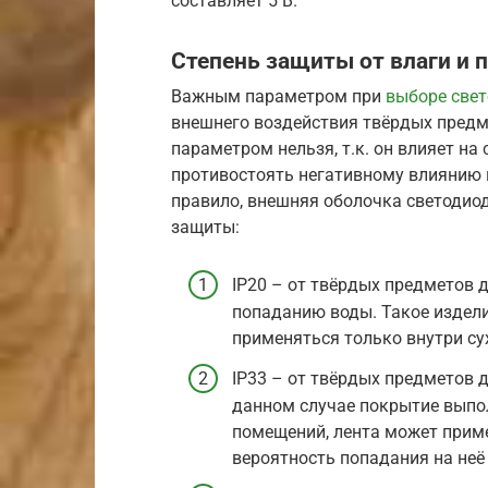
составляет 5 В.
Степень защиты от влаги и 
Важным параметром при
выборе све
внешнего воздействия твёрдых предме
параметром нельзя, т.к. он влияет на
противостоять негативному влиянию 
правило, внешняя оболочка светодио
защиты:
IP20 – от твёрдых предметов 
попаданию воды. Такое издели
применяться только внутри су
IP33 – от твёрдых предметов д
данном случае покрытие выпол
помещений, лента может приме
вероятность попадания на неё