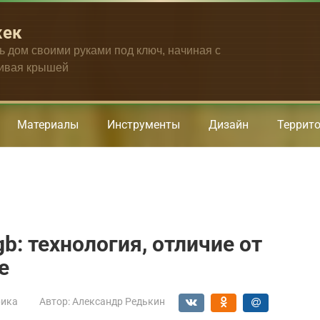
жек
ть дом своими руками под ключ, начиная с
чивая крышей
Материалы
Инструменты
Дизайн
Террит
b: технология, отличие от
е
рика
Автор:
Александр Редькин