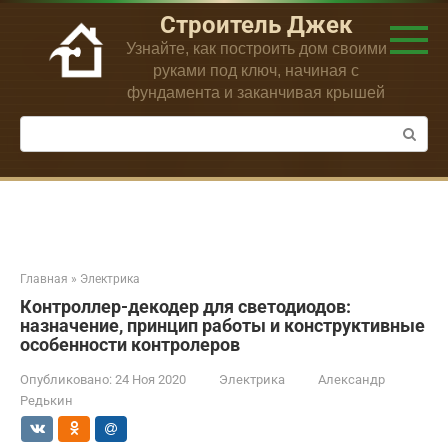
Перейти
Строитель Джек
к
Узнайте, как построить дом своими
контенту
руками под ключ, начиная с
фундамента и заканчивая крышей
Поиск:
Главная
»
Электрика
Контроллер-декодер для светодиодов:
назначение, принцип работы и конструктивные
особенности контролеров
Опубликовано:
24 Ноя 2020
Электрика
Александр
Редькин