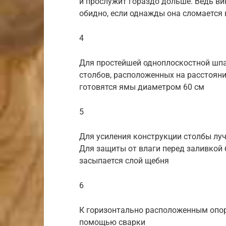
и прослужит гораздо дольше. Ведь ви
обидно, если однажды она сломается
4
Для простейшей одноплоскостной шп
столбов, расположенных на расстояни
готовятся ямы диаметром 60 см
5
Для усиления конструкции столбы луч
Для защиты от влаги перед заливкой
засыпается слой щебня
6
К горизонтально расположенным опор
помощью сварки