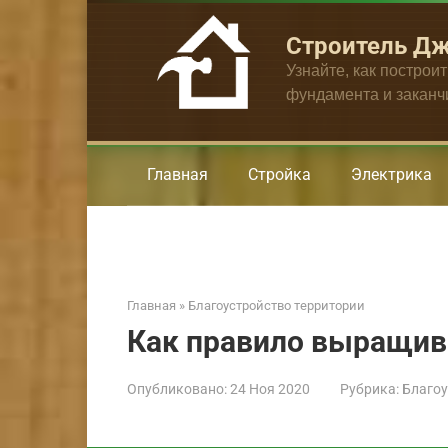
Перейти
к
Строитель Д
контенту
Узнайте, как построи
фундамента и закан
Главная
Стройка
Электрика
Главная
»
Благоустройство территории
Как правило выращива
Опубликовано:
24 Ноя 2020
Рубрика:
Благоу