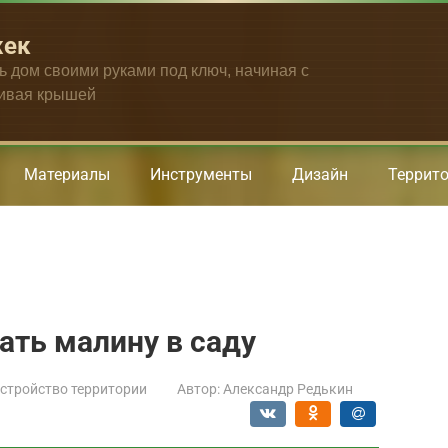
жек
ть дом своими руками под ключ, начиная с
чивая крышей
Материалы
Инструменты
Дизайн
Террит
ть малину в саду
стройство территории
Автор:
Александр Редькин