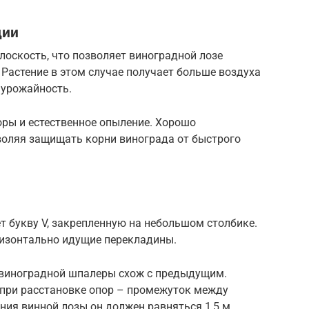
ции
скость, что позволяет виноградной лозе
 Растение в этом случае получает больше воздуха
 урожайность.
оры и естественное опыление. Хорошо
воляя защищать корни винограда от быстрого
 букву V, закрепленную на небольшом столбике.
ризонтально идущие перекладины.
 виноградной шпалеры схож с предыдущим.
 при расстановке опор – промежуток между
ия винной лозы он должен равняться 1,5 м.