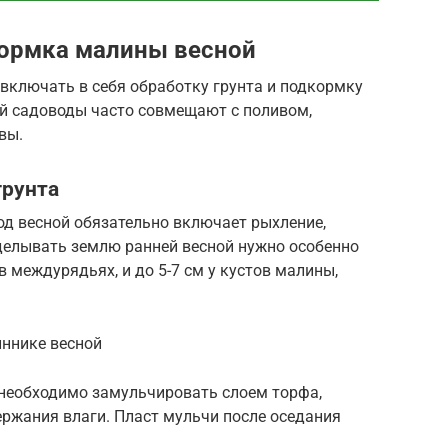
кормка малины весной
включать в себя обработку грунта и подкормку
ий садоводы часто совмещают с поливом,
вы.
грунта
ход весной обязательно включает рыхление,
зделывать землю ранней весной нужно особенно
в междурядьях, и до 5-7 см у кустов малины,
иннике весной
 необходимо замульчировать слоем торфа,
ержания влаги. Пласт мульчи после оседания