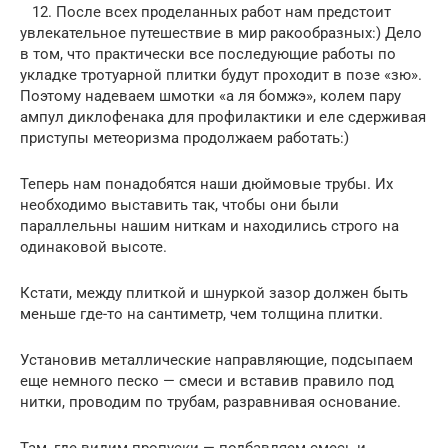
12. После всех проделанных работ нам предстоит
увлекательное путешествие в мир ракообразных:) Дело
в том, что практически все последующие работы по
укладке тротуарной плитки будут проходит в позе «зю».
Поэтому надеваем шмотки «а ля бомжэ», колем пару
ампул диклофенака для профилактики и еле сдерживая
приступы метеоризма продолжаем работать:)
Теперь нам понадобятся наши дюймовые трубы. Их
необходимо выставить так, чтобы они были
параллельны нашим ниткам и находились строго на
одинаковой высоте.
Кстати, между плиткой и шнуркой зазор должен быть
меньше где-то на сантиметр, чем толщина плитки.
Установив металлические направляющие, подсыпаем
еще немного песко — смеси и вставив правило под
нитки, проводим по трубам, разравнивая основание.
Там, где видим пропуски — подбавляем смесь и