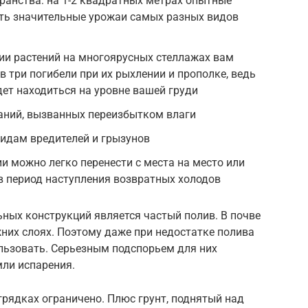
ранства: на 1-2 квадратных метрах опытные
ть значительные урожаи самых разных видов
ии растений на многоярусных стеллажах вам
в три погибели при их рыхлении и прополке, ведь
дет находиться на уровне вашей груди
аний, вызванных переизбытком влаги
идам вредителей и грызунов
 можно легко перенести с места на место или
в период наступления возвратных холодов
ых конструкций является частый полив. В почве
жних слоях. Поэтому даже при недостатке полива
льзовать. Серьезным подспорьем для них
мли испарения.
грядках ограничено. Плюс грунт, поднятый над