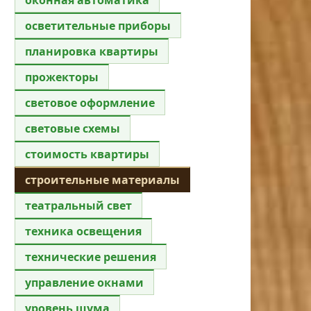
осветительные приборы
планировка квартиры
прожекторы
световое оформление
световые схемы
стоимость квартиры
строительные материалы
театральный свет
техника освещения
технические решения
управление окнами
уровень шума