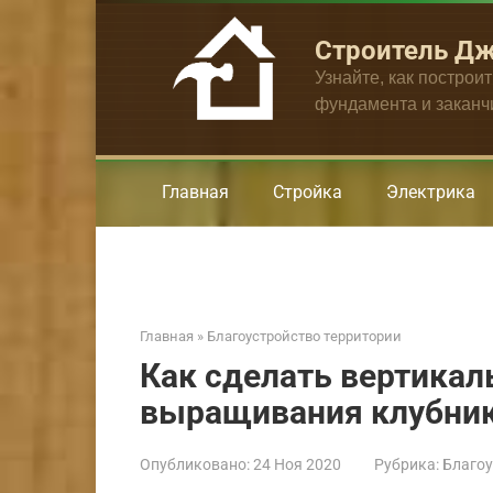
Перейти
к
Строитель Д
контенту
Узнайте, как построи
фундамента и закан
Главная
Стройка
Электрика
Главная
»
Благоустройство территории
Как сделать вертикал
выращивания клубник
Опубликовано:
24 Ноя 2020
Рубрика:
Благоу