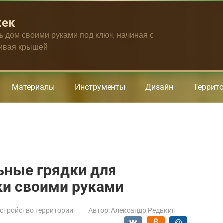
жек
ть дом своими руками под ключ, начиная с
чивая крышей
Материалы
Инструменты
Дизайн
Террит
ьные грядки для
и своими руками
стройство территории
Автор:
Александр Редькин