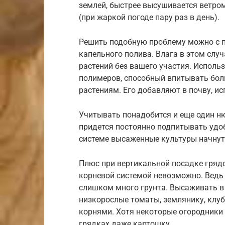
землей, быстрее высушивается ветром
(при жаркой погоде пару раз в день).
Решить подобную проблему можно с 
капельного полива. Влага в этом слу
растений без вашего участия. Исполь
полимеров, способный впитывать боль
растениям. Его добавляют в почву, и
Учитывать понадобится и еще один ню
придется постоянно подпитывать удо
системе высаженные культуры начнут
Плюс при вертикальной посадке гряд
корневой системой невозможно. Ведь
слишком много грунта. Высаживать в 
низкорослые томаты, землянику, клу
корнями. Хотя некоторые огородник
грядках даже картошку.