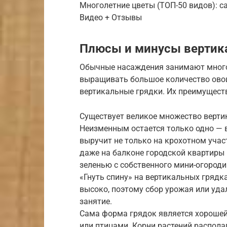
Многолетние цветы (ТОП-50 видов): с
Видео + Отзывы
Плюсы и минусы вертик
Обычные насаждения занимают много
выращивать большое количество овощ
вертикальные грядки. Их преимущест
Существует великое множество верти
Неизменным остается только одно — в
выручит не только на крохотном учас
даже на балконе городской квартиры
зеленью с собственного мини-огороди
«Гнуть спину» на вертикальных грядк
высоко, поэтому сбор урожая или уда
занятие.
Сама форма грядок является хорошей
или птицами. Корни растений располаг