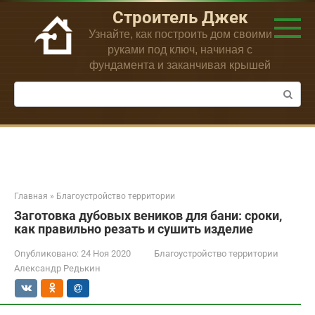
Перейти
Строитель Джек
к
Узнайте, как построить дом своими
контенту
руками под ключ, начиная с
фундамента и заканчивая крышей
Поиск:
Главная
»
Благоустройство территории
Заготовка дубовых веников для бани: сроки,
как правильно резать и сушить изделие
Опубликовано:
24 Ноя 2020
Благоустройство территории
Александр Редькин