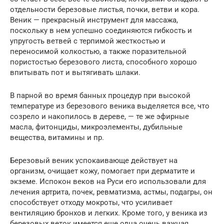
отдельности березовые листья, почки, ветви и кора.
Веник — прекрасный инструмент для массажа,
поскольку в нем успешно соединяются гибкость и
упругость ветвей с терпимой жесткостью и
переносимой колкостью, а также поразительной
пористостью березового листа, способного хорошо
впитывать пот и вытягивать шлаки.
В парной во время банных процедур при высокой
температуре из березового веника выделяется все, что
созрело и накопилось в дереве, — те же эфирные
масла, фитонциды, микроэлементы, дубильные
вещества, витамины и пр.
Березовый веник успокаивающе действует на
организм, очищает кожу, помогает при дерматите и
экземе. Испокон веков на Руси его использовали для
лечения артрита, почек, ревматизма, астмы, подагры, он
способствует отходу мокроты, что усиливает
вентиляцию бронхов и легких. Кроме того, у веника из
березовых веток имеется еще одна очень важная