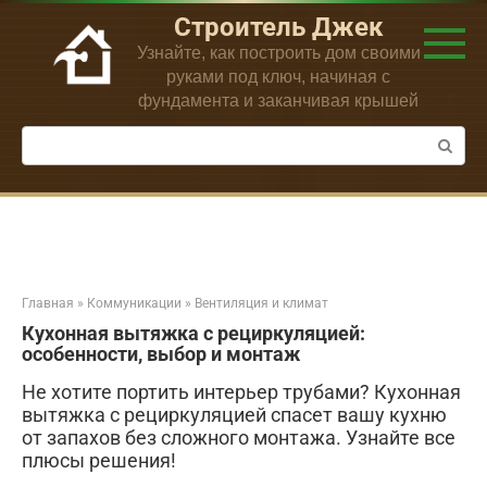
Перейти
Строитель Джек
к
Узнайте, как построить дом своими
контенту
руками под ключ, начиная с
фундамента и заканчивая крышей
Поиск:
Главная
»
Коммуникации
»
Вентиляция и климат
Кухонная вытяжка с рециркуляцией:
особенности, выбор и монтаж
Не хотите портить интерьер трубами? Кухонная
вытяжка с рециркуляцией спасет вашу кухню
от запахов без сложного монтажа. Узнайте все
плюсы решения!