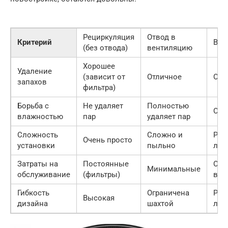
Рециркуляция
Отвод в
Критерий
Вер
(без отвода)
вентиляцию
Хорошее
Удаление
(зависит от
Отличное
Отв
запахов
фильтра)
Борьба с
Не удаляет
Полностью
Отв
влажностью
пар
удаляет пар
Сложность
Сложно и
Рец
Очень просто
установки
пыльно
луч
Затраты на
Постоянные
Отв
Минимальные
обслуживание
(фильтры)
выг
Гибкость
Ограничена
Рец
Высокая
дизайна
шахтой
луч