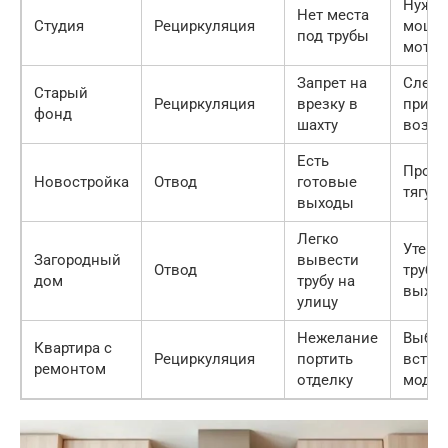
Нуже
Нет места
Студия
Рециркуляция
мощн
под трубы
мотор
Запрет на
Следи
Старый
Рециркуляция
врезку в
прито
фонд
шахту
возду
Есть
Прове
Новостройка
Отвод
готовые
тягу в
выходы
Легко
Утепл
Загородный
вывести
Отвод
трубу 
дом
трубу на
выход
улицу
Нежелание
Выбра
Квартира с
Рециркуляция
портить
встра
ремонтом
отделку
модел