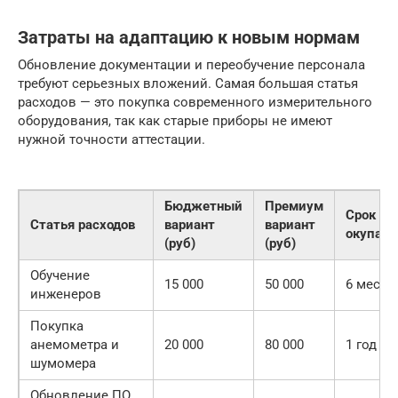
Затраты на адаптацию к новым нормам
Обновление документации и переобучение персонала
требуют серьезных вложений. Самая большая статья
расходов — это покупка современного измерительного
оборудования, так как старые приборы не имеют
нужной точности аттестации.
Бюджетный
Премиум
Срок
Статья расходов
вариант
вариант
окупае
(руб)
(руб)
Обучение
15 000
50 000
6 месяц
инженеров
Покупка
анемометра и
20 000
80 000
1 год
шумомера
Обновление ПО