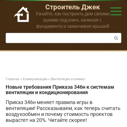
Перейти
Строитель Джек
к
Узнайте, как построить дом своими
контенту
руками под ключ, начиная с
фундамента и заканчивая крышей
Поиск:
Главная
»
Коммуникации
»
Вентиляция и климат
Новые требования Приказа 346н к системам
вентиляции и кондиционирования
Приказ 346н меняет правила игры в
вентиляции! Рассказываем, как теперь считать
воздухообмен и почему стоимость проектов
вырастет на 20%. Читайте скорее!