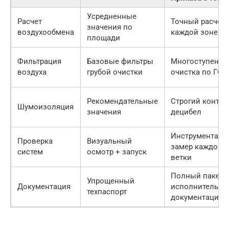
Усредненные
Расчет
Точный расчет 
значения по
воздухообмена
каждой зоне
площади
Фильтрация
Базовые фильтры
Многоступенча
воздуха
грубой очистки
очистка по ГОС
Рекомендательные
Строгий контро
Шумоизоляция
значения
децибел
Инструменталь
Проверка
Визуальный
замер каждой
систем
осмотр + запуск
ветки
Полный пакет
Упрощенный
Документация
исполнительно
техпаспорт
документации