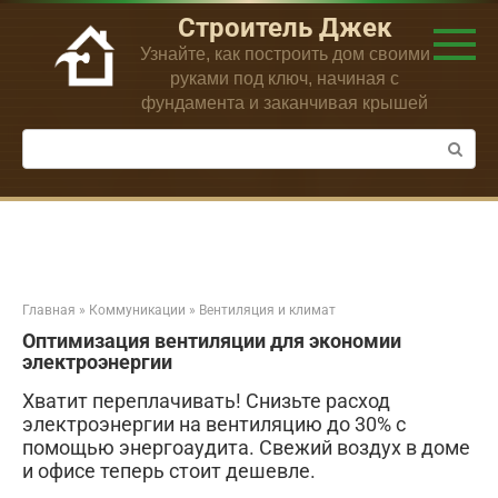
Перейти
Строитель Джек
к
Узнайте, как построить дом своими
контенту
руками под ключ, начиная с
фундамента и заканчивая крышей
Поиск:
Главная
»
Коммуникации
»
Вентиляция и климат
Оптимизация вентиляции для экономии
электроэнергии
Хватит переплачивать! Снизьте расход
электроэнергии на вентиляцию до 30% с
помощью энергоаудита. Свежий воздух в доме
и офисе теперь стоит дешевле.