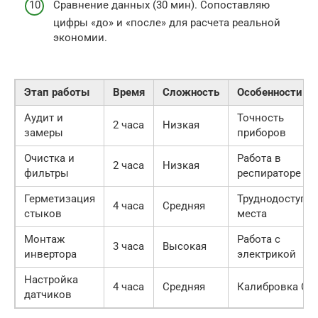
Сравнение данных (30 мин). Сопоставляю
цифры «до» и «после» для расчета реальной
экономии.
Этап работы
Время
Сложность
Особенности
Аудит и
Точность
2 часа
Низкая
замеры
приборов
Очистка и
Работа в
2 часа
Низкая
фильтры
респираторе
Герметизация
Труднодоступн
4 часа
Средняя
стыков
места
Монтаж
Работа с
3 часа
Высокая
инвертора
электрикой
Настройка
4 часа
Средняя
Калибровка CO
датчиков