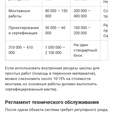
Нерж
Монтажные
80 000 — 150
200 000 —
Слож
работы
000
400 000
трас
Разр
Проектирование
30 000 — 60
100 000 —
прое
и сертификация
000
200 000
Сан
На один
310 000 — 610
1 050 000 —
стандартный
000
2 100 000
блок
Если использовать внутренние ресурсы школы для
простых работ (помощь в переноске материалов),
можно сэкономить около 10-15% на стоимости
монтажа, но основные работы должен выполнять
сертифицированный мастер.
Регламент технического обслуживания
После сдачи объекта система требует регулярного ухода,