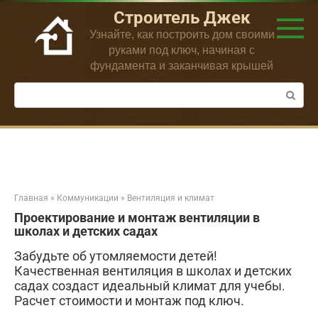
Перейти
Строитель Джек
к
Узнайте, как построить дом своими
контенту
руками под ключ, начиная с
фундамента и заканчивая крышей
Поиск:
Главная
»
Коммуникации
»
Вентиляция и климат
Проектирование и монтаж вентиляции в
школах и детских садах
Забудьте об утомляемости детей!
Качественная вентиляция в школах и детских
садах создаст идеальный климат для учебы.
Расчет стоимости и монтаж под ключ.