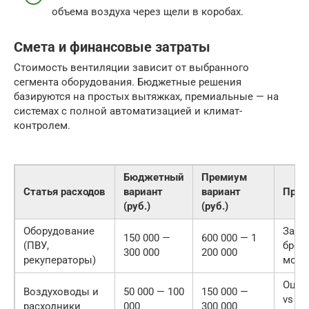
объема воздуха через щели в коробах.
Смета и финансовые затраты
Стоимость вентиляции зависит от выбранного
сегмента оборудования. Бюджетные решения
базируются на простых вытяжках, премиальные — на
системах с полной автоматизацией и климат-
контролем.
Бюджетный
Премиум
Статья расходов
вариант
вариант
Прим
(руб.)
(руб.)
Оборудование
Зави
150 000 —
600 000 — 1
(ПВУ,
брен
300 000
200 000
рекуператоры)
мощн
Оцин
Воздуховоды и
50 000 — 100
150 000 —
vs
расходники
000
300 000