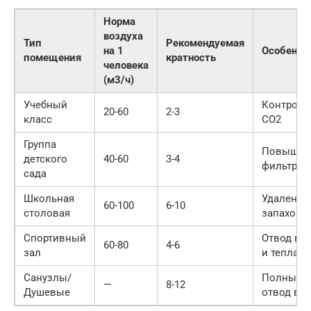
Норма
воздуха
Тип
Рекомендуемая
на 1
Особенно
помещения
кратность
человека
(м3/ч)
Учебный
Контроль
20-60
2-3
класс
CO2
Группа
Повышен
детского
40-60
3-4
фильтрац
сада
Школьная
Удаление
60-100
6-10
столовая
запахов
Спортивный
Отвод вл
60-80
4-6
зал
и тепла
Санузлы/
Полный
—
8-12
Душевые
отвод вл