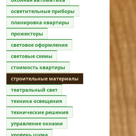
осветительные приборы
планировка квартиры
прожекторы
световое оформление
световые схемы
стоимость квартиры
строительные материалы
театральный свет
техника освещения
технические решения
управление окнами
уровень шума