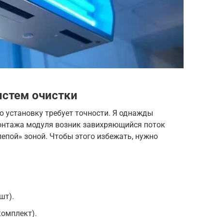
истем очистки
ю установку требует точности. Я однажды
 монтажа модуля возник завихряющийся поток
лепой» зоной. Чтобы этого избежать, нужно
шт).
комплект).