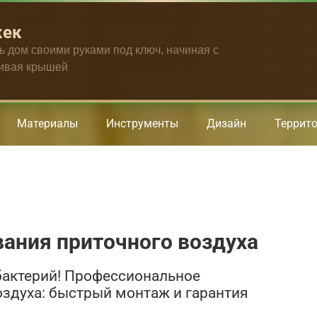
жек
ть дом своими руками под ключ, начиная с
чивая крышей
Материалы
Инструменты
Дизайн
Террит
ания приточного воздуха
бактерий! Профессиональное
здуха: быстрый монтаж и гарантия