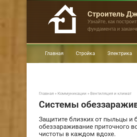
Перейти
к
Строитель Д
контенту
Узнайте, как построи
фундамента и закан
Главная
Стройка
Электрика
Главная
»
Коммуникации
»
Вентиляция и климат
Системы обеззаражив
Защитите близких от пыльцы и 
обеззараживание приточного во
чистоты в каждом вдохе.