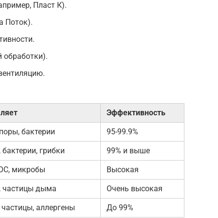
пример, Пласт К).
 Поток).
тивности.
 обработки).
вентиляцию.
аляет
Эффективность
поры, бактерии
95-99.9%
 бактерии, грибки
99% и выше
ЛОС, микробы
Высокая
, частицы дыма
Очень высокая
 частицы, аллергены
До 99%