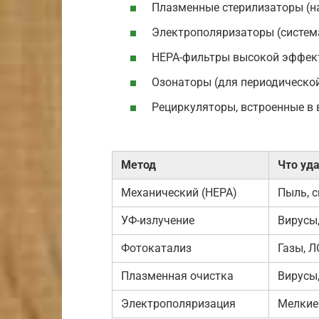
Плазменные стерилизаторы (на
Электрополяризаторы (система
HEPA-фильтры высокой эффек
Озонаторы (для периодической
Рециркуляторы, встроенные в 
Метод
Что уд
Механический (HEPA)
Пыль, с
УФ-излучение
Вирусы,
Фотокатализ
Газы, 
Плазменная очистка
Вирусы
Электрополяризация
Мелкие