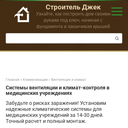
Перейти
Строитель Джек
к
Узнайте, как построить дом своими
контенту
руками под ключ, начиная с
фундамента и заканчивая крышей
Поиск:
Главная
»
Коммуникации
»
Вентиляция и климат
Системы вентиляции и климат-контроля в
медицинских учреждениях
Забудьте о рисках заражения! Установим
надежные климатические системы для
медицинских учреждений за 14-30 дней.
Точный расчет и полный монтаж.