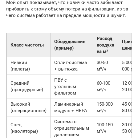
Мой опыт показывает, что новички часто забывают
прибавить к этому объему потери на фильтрации, из-за
чего система работает на пределе мощности и шумит.
Расход
Оборудование
Приме
Класс чистоты
воздуха
(пример)
цена за
на м²
Низкий
Сплит-система
30-50
5 000 —
(палаты)
+ вытяжка
м³/ч
000 руб
ПВУ с
Средний
60-100
12 000
угольным
(процедурные)
м³/ч
20 000 
фильтром
Высокий
Ламинарный
150-300
45 000
(операционные)
модуль + HEPA
м³/ч
80 000 
Система с
Спец.
100-150
30 000
отрицательным
(изоляторы)
м³/ч
50 000 
давлением