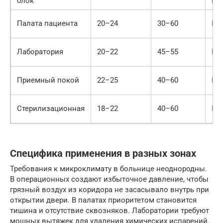
блок
ISO
Палата пациента
20–24
30–60
ISO
Лаборатория
20–22
45–55
ISO
Приемный покой
22–25
40–60
ISO
Стерилизационная
18–22
40–60
ISO
Специфика применения в разных зонах
Требования к микроклимату в больнице неоднородны.
В операционных создают избыточное давление, чтобы
грязный воздух из коридора не засасывало внутрь при
открытии двери. В палатах приоритетом становится
тишина и отсутствие сквозняков. Лаборатории требуют
мощных вытяжек для удаления химических испарений.