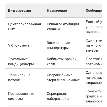
Вид системы
Назначение
Особенност
Единый узе
Централизованная
Общая вентиляция
управления,
ПВУ
клиники
высокая мо
Один внешн
Зонирование
VRF-система
на много
температуры
внутренних
Локальные
Кабинеты врачей,
Простой мо
кондиционеры
холл
автономнос
Однонапра
Ламинарные
Операционные,
поток возду
потоки
стерилизационные
стерильност
Точность до
Прецизионные
Серверные,
градуса и 1
системы
лаборатории
влажности