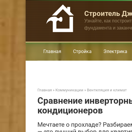
Перейти
к
Строитель Д
контенту
Узнайте, как построи
фундамента и закан
Главная
Стройка
Электрика
Главная
»
Коммуникации
»
Вентиляция и климат
Сравнение инверторн
кондиционеров
Мечтаете о прохладе? Разбирае
— это лучший выбор для кварти