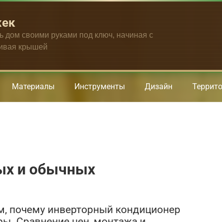
жек
ть дом своими руками под ключ, начиная с
чивая крышей
Материалы
Инструменты
Дизайн
Террит
ых и обычных
м, почему инверторный кондиционер
ры. Сравнение цен, монтажа и