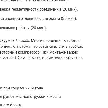
даления влаги и воздуха (30-60 мин).
верка герметичности соединений (20 мин).
установкой отдельного автомата (30 мин).
режимов работы (20 мин).
акуумный насос. Многие новички пытаются
не делаю, потому что остатки влаги в трубках
верторный компрессор. При монтаже важно
менее 1-2 см на метр, иначе вода потечет по
 при сверлении бетона.
ы рук от медной стружки и масла.
него блока.