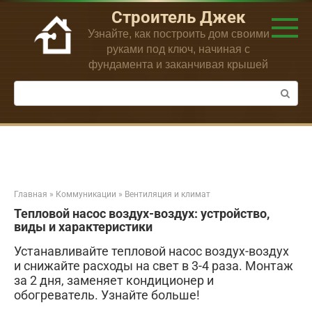
Перейти
Строитель Джек
к
Узнайте, как построить дом своими
контенту
руками под ключ, начиная с
фундамента и заканчивая крышей
Поиск:
Главная
»
Коммуникации
»
Вентиляция и климат
Тепловой насос воздух-воздух: устройство,
виды и характеристики
Устанавливайте тепловой насос воздух-воздух
и снижайте расходы на свет в 3-4 раза. Монтаж
за 2 дня, заменяет кондиционер и
обогреватель. Узнайте больше!