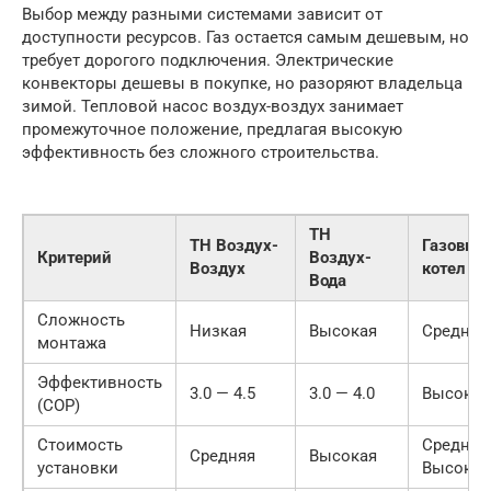
Выбор между разными системами зависит от
доступности ресурсов. Газ остается самым дешевым, но
требует дорогого подключения. Электрические
конвекторы дешевы в покупке, но разоряют владельца
зимой. Тепловой насос воздух-воздух занимает
промежуточное положение, предлагая высокую
эффективность без сложного строительства.
ТН
ТН Воздух-
Газовый
Критерий
Воздух-
Воздух
котел
Вода
Сложность
Низкая
Высокая
Средняя
монтажа
Эффективность
3.0 — 4.5
3.0 — 4.0
Высокая
(COP)
Стоимость
Средняя
Средняя
Высокая
установки
Высокая