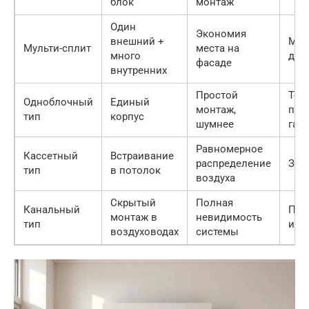
блок
монтаж
Один
Экономия
внешний +
Мно
Мульти-сплит
места на
много
дом
фасаде
внутренних
Простой
Тех
Одноблочный
Единый
монтаж,
пом
тип
корпус
шумнее
гар
Равномерное
Кассетный
Встраивание
распределение
Зал
тип
в потолок
воздуха
Скрытый
Полная
Канальный
Пре
монтаж в
невидимость
тип
инт
воздуховодах
системы