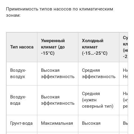
Применимость типов насосов по климатическим
зонам:
Суро
Умеренный
Холодный
клим
Тип насоса
климат (до
климат
(ниж
-15°C)
(-15…-25°C)
-25°
Воздух-
Высокая
Средняя
Низк
воздух
эффективность
эффективность
Непр
Средняя
Низк
Воздух-
Высокая
(нужен
(нуж
вода
эффективность
северный тип)
резе
Грунт-вода
Максимальная
Высокая
Высо