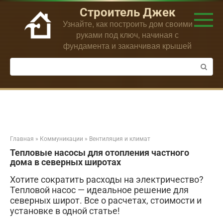
Перейти
Строитель Джек
к
Узнайте, как построить дом своими
контенту
руками под ключ, начиная с
фундамента и заканчивая крышей
Поиск:
Главная
»
Коммуникации
»
Вентиляция и климат
Тепловые насосы для отопления частного
дома в северных широтах
Хотите сократить расходы на электричество?
Тепловой насос — идеальное решение для
северных широт. Все о расчетах, стоимости и
установке в одной статье!