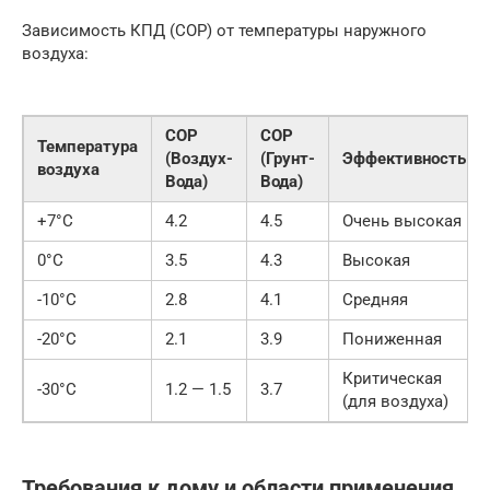
Зависимость КПД (COP) от температуры наружного
воздуха:
COP
COP
Температура
(Воздух-
(Грунт-
Эффективность
воздуха
Вода)
Вода)
+7°C
4.2
4.5
Очень высокая
0°C
3.5
4.3
Высокая
-10°C
2.8
4.1
Средняя
-20°C
2.1
3.9
Пониженная
Критическая
-30°C
1.2 — 1.5
3.7
(для воздуха)
Требования к дому и области применения