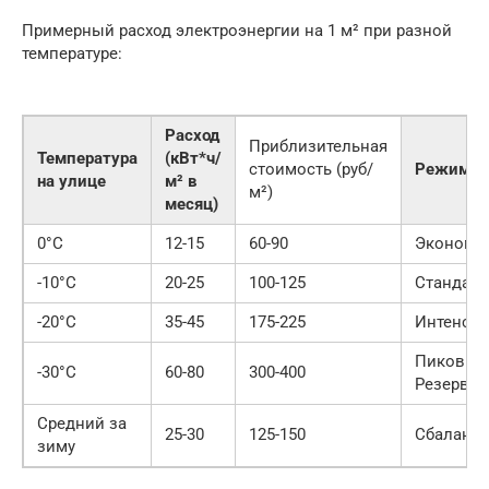
Примерный расход электроэнергии на 1 м² при разной
температуре:
Расход
Приблизительная
Температура
(кВт*ч/
стоимость (руб/
Режим р
на улице
м² в
м²)
месяц)
0°C
12-15
60-90
Экономи
-10°C
20-25
100-125
Стандар
-20°C
35-45
175-225
Интенси
Пиковый
-30°C
60-80
300-400
Резервн
Средний за
25-30
125-150
Сбаланс
зиму