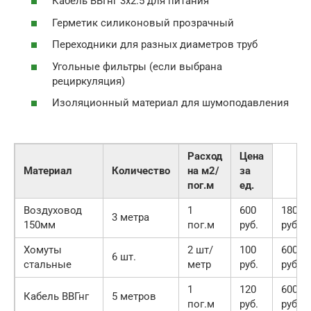
Кабель ВВГнг 3х2.5 для питания
Герметик силиконовый прозрачный
Переходники для разных диаметров труб
Угольные фильтры (если выбрана
рециркуляция)
Изоляционный материал для шумоподавления
Расход
Цена
Материал
Количество
на м2/
за
пог.м
ед.
Воздуховод
1
600
1800
3 метра
150мм
пог.м
руб.
руб.
Хомуты
2 шт/
100
600
6 шт.
стальные
метр
руб.
руб.
1
120
600
Кабель ВВГнг
5 метров
пог.м
руб.
руб.