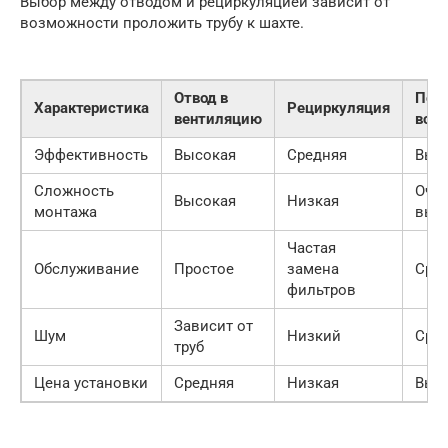
Выбор между отводом и рециркуляцией зависит от
возможности проложить трубу к шахте.
Отвод в
Пот
Характеристика
Рециркуляция
вентиляцию
встр
Эффективность
Высокая
Средняя
Выс
Сложность
Оче
Высокая
Низкая
монтажа
выс
Частая
Обслуживание
Простое
замена
Сре
фильтров
Зависит от
Шум
Низкий
Сре
труб
Цена установки
Средняя
Низкая
Выс