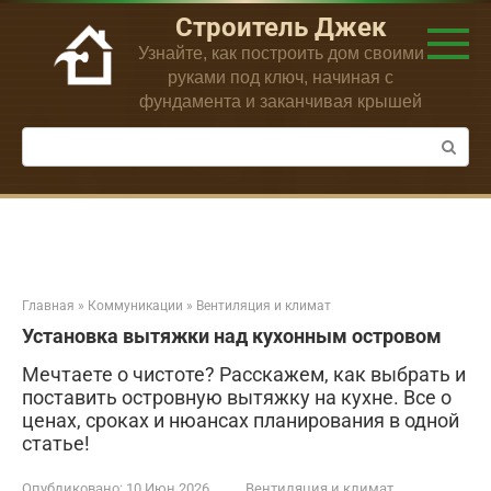
Перейти
Строитель Джек
к
Узнайте, как построить дом своими
контенту
руками под ключ, начиная с
фундамента и заканчивая крышей
Поиск:
Главная
»
Коммуникации
»
Вентиляция и климат
Установка вытяжки над кухонным островом
Мечтаете о чистоте? Расскажем, как выбрать и
поставить островную вытяжку на кухне. Все о
ценах, сроках и нюансах планирования в одной
статье!
Опубликовано:
10 Июн 2026
Вентиляция и климат