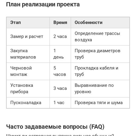
План реализации проекта
Этап
Время
Особенности
Определение трассы
Замер и расчет
2 часа
воздуха
Закупка
1
Проверка диаметров
материалов
день
труб
Черновой
5
Прокладка кабеля и
монтаж
часов
труб
Установка
Выравнивание по
3 часа
прибора
уровню
Пусконаладка
1 час
Проверка тяги и шума
Часто задаваемые вопросы (FAQ)
Шумит ли островная вытяжка сильнее обычных?