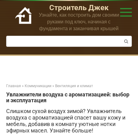
Перейти
Строитель Джек
к
Узнайте, как построить дом своими
контенту
руками под ключ, начиная с
фундамента и заканчивая крышей
Поиск:
Главная
»
Коммуникации
»
Вентиляция и климат
Увлажнители воздуха с ароматизацией: выбор
и эксплуатация
Слишком сухой воздух зимой? Увлажнитель
воздуха с ароматизацией спасет вашу кожу и
мебель, добавив в комнату уютные нотки
эфирных масел. Узнайте больше!