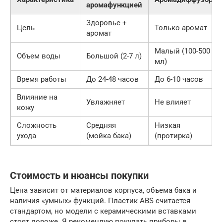
аромафункцией
Здоровье +
Цель
Только аромат
аромат
Малый (100-500
Объем воды
Большой (2-7 л)
мл)
Время работы
До 24-48 часов
До 6-10 часов
Влияние на
Увлажняет
Не влияет
кожу
Сложность
Средняя
Низкая
ухода
(мойка бака)
(протирка)
Стоимость и нюансы покупки
Цена зависит от материалов корпуса, объема бака и
наличия «умных» функций. Пластик ABS считается
стандартом, но модели с керамическими вставками
стоят дороже. Я рекомендую покупать приборы в