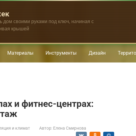
жек
ть дом своими руками под ключ, начиная с
чивая крышей
Материалы
Инструменты
Дизайн
Террит
лах и фитнес-центрах:
нтаж
ляция и климат
Автор:
Елена Смирнова