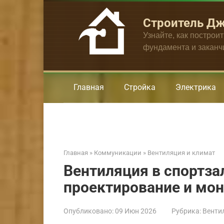
Перейти
к
Строитель Д
контенту
Узнайте, как построи
фундамента и закан
Главная
Стройка
Электрика
Главная
»
Коммуникации
»
Вентиляция и климат
Вентиляция в спортза
проектирование и мо
Опубликовано:
09 Июн 2026
Рубрика:
Венти