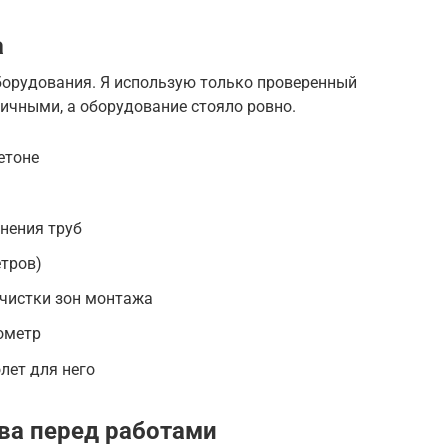
а
борудования. Я использую только проверенный
ичными, а оборудование стояло ровно.
етоне
нения труб
етров)
чистки зон монтажа
ометр
лет для него
ва перед работами