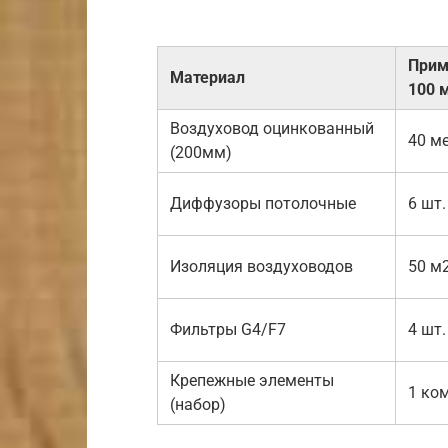
Прим
Материал
100 
Воздуховод оцинкованный
40 м
(200мм)
Диффузоры потолочные
6 шт.
Изоляция воздуховодов
50 м
Фильтры G4/F7
4 шт.
Крепежные элементы
1 ко
(набор)