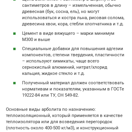
сантиметров в длину – измельченная, обычно
древесная (бук, сосна, ель), но могут
использоваться и костра льна, рисовая солома,
древесина хвои, кора, стебли хлопчатника и т.д.
Цемент в виде вяжущего – марки минимум
М300 и выше
Специальные добавки для повышения адгезии
компонентов, степени твердения, пластичности
– используют химикаты, чаще всего
сернокислый алюминий, нитрат/хлорид
кальция, жидкое стекло и т.д.
Полученный материал должен соответствовать
нормативам и показателям, указанным в ГОСТе
19222-84 или ТУ, СН 549-82.
Основные виды арболита по назначению:
теплоизоляционный, который применяется в качестве
теплоизолятора или для возведения перегородок
(плотность около 400-500 кг/м3), и конструкционный