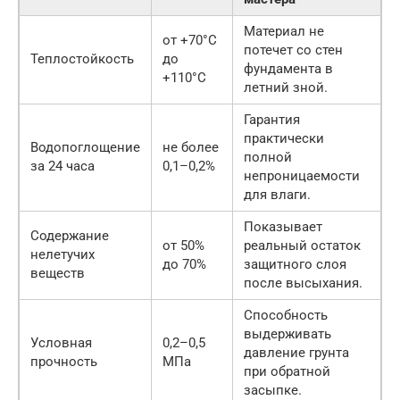
Материал не
от +70°C
потечет со стен
Теплостойкость
до
фундамента в
+110°C
летний зной.
Гарантия
практически
Водопоглощение
не более
полной
за 24 часа
0,1–0,2%
непроницаемости
для влаги.
Показывает
Содержание
от 50%
реальный остаток
нелетучих
до 70%
защитного слоя
веществ
после высыхания.
Способность
выдерживать
Условная
0,2–0,5
давление грунта
прочность
МПа
при обратной
засыпке.