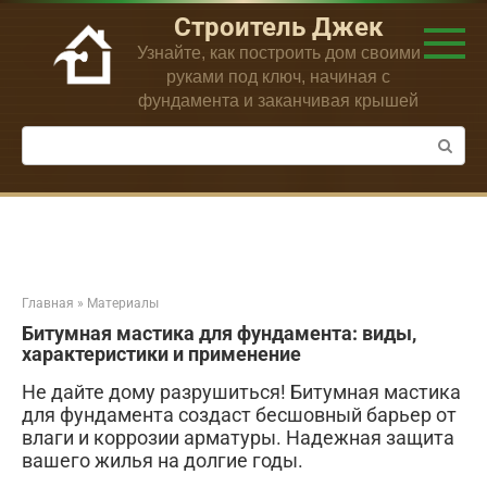
Перейти
Строитель Джек
к
Узнайте, как построить дом своими
контенту
руками под ключ, начиная с
фундамента и заканчивая крышей
Поиск:
Главная
»
Материалы
Битумная мастика для фундамента: виды,
характеристики и применение
Не дайте дому разрушиться! Битумная мастика
для фундамента создаст бесшовный барьер от
влаги и коррозии арматуры. Надежная защита
вашего жилья на долгие годы.