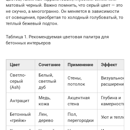
матовый черный. Важно помнить, что серый цвет — это
не скучно, а многогранно. Он меняется в зависимости
от освещения, приобретая то холодный голубоватый, то
теплый бежевый подтон.
Таблица 1. Рекомендуемая цветовая палитра для
бетонных интерьеров
Цвет
Сочетание
Применение
Эффект
Светло-
Белый,
Стены,
Визуальное
серый
светлый
потолок
расширение
(Ash)
дуб
Медь,
Акцентная
Глубина и
Антрацит
кожа
стена
камерность
Бетонный
Лен,
Пол,
Уют и теплота
«грейж»
дерево
перегородки