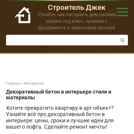
Перейти
Строитель Джек
к
Узнайте, как построить дом своими
контенту
руками под ключ, начиная с
фундамента и заканчивая крышей
Поиск:
Главная
»
Материалы
Декоративный бетон в интерьере стили и
материалы
Хотите превратить квартиру в арт-объект?
Узнайте всё про декоративный бетон в
интерьере: цены, сроки и лучшие идеи для
вашего лофта. Сделайте ремонт мечты!