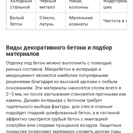
Холодный
Черный
Ниши,
Индустриаль
стальной
металл
колонны
шик
Белый
Стекло,
Маленькие
Чистота и све
бетон
латунь
комнаты
Виды декоративного бетона и подбор
материалов
Отделку под бетон можно выполнить с помощью
разных составов. Микробетон в интерьере и
микроцемент являются наиболее популярными
решениями благодаря их высокой адгезии к любым
основаниям. Эти материалы наносятся слоем всего в
2–3 мм, но после застывания становятся прочными как
камень. Дизайн интерьера с бетоном требует
тщательного выбора фактуры: для стен в спальне
подойдет гладкий шлифованный бетон, а в гостиной
эффектно смотрится грубый бетон с имитацией
опалубки или следами пузырьков воздуха. Защитные
покрытия позволяют материалу служить долгие годы