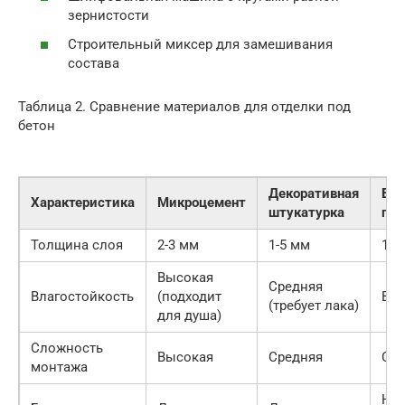
зернистости
Строительный миксер для замешивания
состава
Таблица 2. Сравнение материалов для отделки под
бетон
Декоративная
Бет
Характеристика
Микроцемент
штукатурка
пан
Толщина слоя
2-3 мм
1-5 мм
10-
Высокая
Средняя
Влагостойкость
(подходит
Вы
(требует лака)
для душа)
Сложность
Высокая
Средняя
Сре
монтажа
Нет