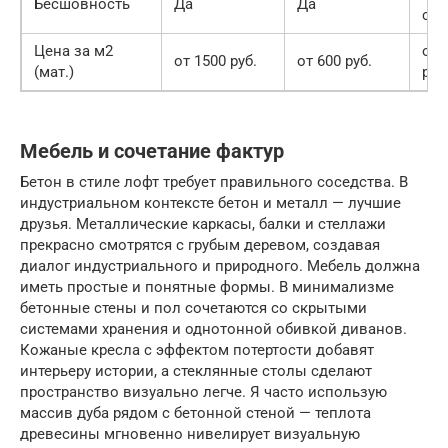
Бесшовность
Да
Да
сты
Цена за м2
от 
от 1500 руб.
от 600 руб.
(мат.)
руб
Мебель и сочетание фактур
Бетон в стиле лофт требует правильного соседства. В
индустриальном контексте бетон и металл — лучшие
друзья. Металлические каркасы, балки и стеллажи
прекрасно смотрятся с грубым деревом, создавая
диалог индустриального и природного. Мебель должна
иметь простые и понятные формы. В минимализме
бетонные стены и пол сочетаются со скрытыми
системами хранения и однотонной обивкой диванов.
Кожаные кресла с эффектом потертости добавят
интерьеру истории, а стеклянные столы сделают
пространство визуально легче. Я часто использую
массив дуба рядом с бетонной стеной — теплота
древесины мгновенно нивелирует визуальную