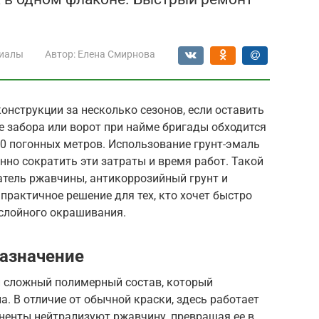
иалы
Автор:
Елена Смирнова
нструкции за несколько сезонов, если оставить
е забора или ворот при найме бригады обходится
 10 погонных метров. Использование грунт-эмаль
нно сократить эти затраты и время работ. Такой
атель ржавчины, антикоррозийный грунт и
рактичное решение для тех, кто хочет быстро
ослойного окрашивания.
назначение
 сложный полимерный состав, который
а. В отличие от обычной краски, здесь работает
ненты нейтрализуют ржавчину, превращая ее в