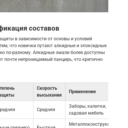
фикация составов
ащиты в зависимости от основы и условий
 тем, что новички путают алкидные и эпоксидные
нно по-разному. Алкидные эмали более доступны
ют почти непроницаемый панцирь, что критично
тепень
Скорость
Применение
ащиты
высыхания
Заборы, калитки,
редняя
Средняя
садовая мебель
Металлоконструкции
ыше среднего
Быстрая