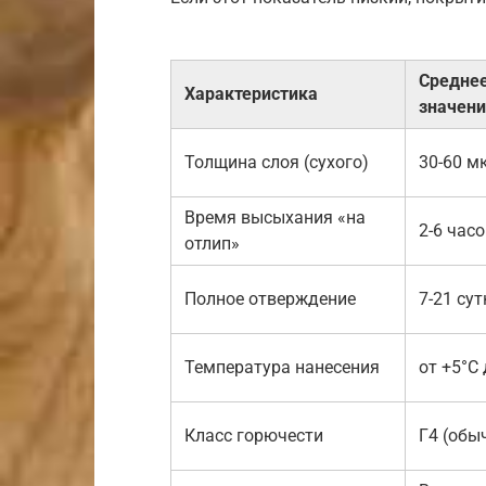
Средне
Характеристика
значен
Толщина слоя (сухого)
30-60 м
Время высыхания «на
2-6 час
отлип»
Полное отверждение
7-21 сут
Температура нанесения
от +5°C
Класс горючести
Г4 (обы