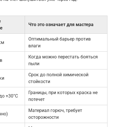
е
Что это означает для мастера
ие
Оптимальный барьер против
км
влаги
Когда можно перестать бояться
ов
пыли
Срок до полной химической
ки
стойкости
Границы, при которых краска не
 до +30°C
потечет
Материал горюч, требует
чно)
осторожности