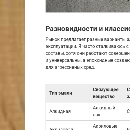
Разновидности и класси
Рынок предлагает разные варианты з
эксплуатации. Я часто сталкиваюсь с
составы, хотя они работают соверше
и универсальны, а эпоксидные созда
для агрессивных сред.
Связующее
С
Тип эмали
вещество
з
Алкидный
Алкидная
С
лак
Акриловые
Акриловая
В