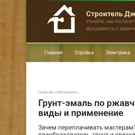
Перейти
к
Строитель Д
контенту
Узнайте, как построи
фундамента и закан
Главная
Стройка
Электрика
Главная
»
Материалы
Грунт-эмаль по ржавчи
виды и применение
Зачем переплачивать мастерам? 
преобразователь, грунт и крас