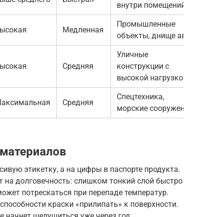
внутри помещений
Промышленные
ысокая
Медленная
объекты, днище авто
Уличные
ысокая
Средняя
конструкции с
высокой нагрузкой
Спецтехника,
аксимальная
Средняя
морские сооружения
 материалов
сивую этикетку, а на цифры в паспорте продукта.
т на долговечность: слишком тонкий слой быстро
может потрескаться при перепаде температур.
способности краски «прилипать» к поверхности.
е начнет шелушиться уже через год.