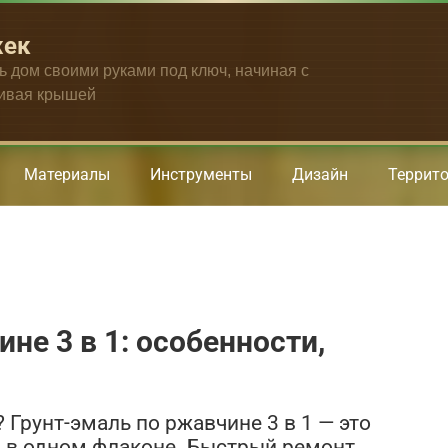
жек
ть дом своими руками под ключ, начиная с
чивая крышей
Материалы
Инструменты
Дизайн
Террит
не 3 в 1: особенности,
Грунт-эмаль по ржавчине 3 в 1 — это
ка в одном флаконе. Быстрый ремонт