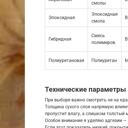
смолы
Эпоксидная
Эпоксидная
В
смола
Смесь
Гибридная
В
полимеров
Полиуретановая
Полиуретан
М
Технические параметры
При выборе важно смотреть не на кра
Толщина сухого слоя напрямую влияе
пропустит влагу, а слишком толстый 
Особое внимание я уделяю адгезии — 
Если этот показатель низкий, покрыти