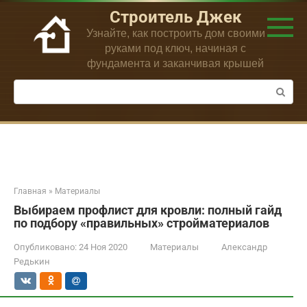
Перейти
Строитель Джек
к
Узнайте, как построить дом своими
контенту
руками под ключ, начиная с
фундамента и заканчивая крышей
Поиск:
Главная
»
Материалы
Выбираем профлист для кровли: полный гайд
по подбору «правильных» стройматериалов
Опубликовано:
24 Ноя 2020
Материалы
Александр
Редькин