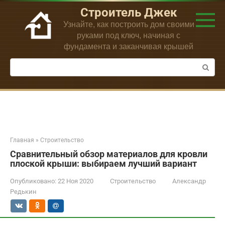
Перейти
Строитель Джек
к
Узнайте, как построить дом своими
контенту
руками под ключ, начиная с
фундамента и заканчивая крышей
Поиск:
Главная
»
Строительство
Сравнительный обзор материалов для кровли
плоской крыши: выбираем лучший вариант
Опубликовано:
22 Ноя 2020
Строительство
Александр
Редькин