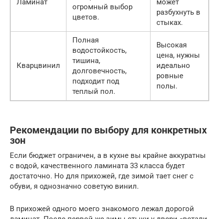
Ламинат
может
огромный выбор
разбухнуть в
цветов.
стыках.
Полная
Высокая
водостойкость,
цена, нужны
тишина,
Кварцвинил
идеально
долговечность,
ровные
подходит под
полы.
теплый пол.
Рекомендации по выбору для конкретных
зон
Если бюджет ограничен, а в кухне вы крайне аккуратны
с водой, качественного ламината 33 класса будет
достаточно. Но для прихожей, где зимой тает снег с
обуви, я однозначно советую винил.
В прихожей одного моего знакомого лежал дорогой
ламинат. После первой же зимы стыки у двери «встали