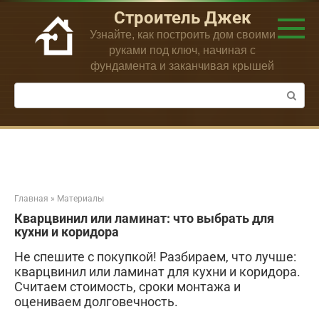
Перейти
Строитель Джек
к
Узнайте, как построить дом своими
контенту
руками под ключ, начиная с
фундамента и заканчивая крышей
Поиск:
Главная
»
Материалы
Кварцвинил или ламинат: что выбрать для
кухни и коридора
Не спешите с покупкой! Разбираем, что лучше:
кварцвинил или ламинат для кухни и коридора.
Считаем стоимость, сроки монтажа и
оцениваем долговечность.