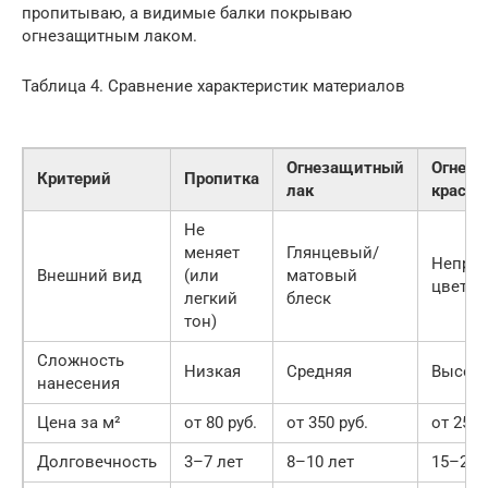
пропитываю, а видимые балки покрываю
огнезащитным лаком.
Таблица 4. Сравнение характеристик материалов
Огнезащитный
Огнеза
Критерий
Пропитка
лак
краска
Не
меняет
Глянцевый/
Непро
Внешний вид
(или
матовый
цвет
легкий
блеск
тон)
Сложность
Низкая
Средняя
Высок
нанесения
Цена за м²
от 80 руб.
от 350 руб.
от 250 
Долговечность
3–7 лет
8–10 лет
15–20 