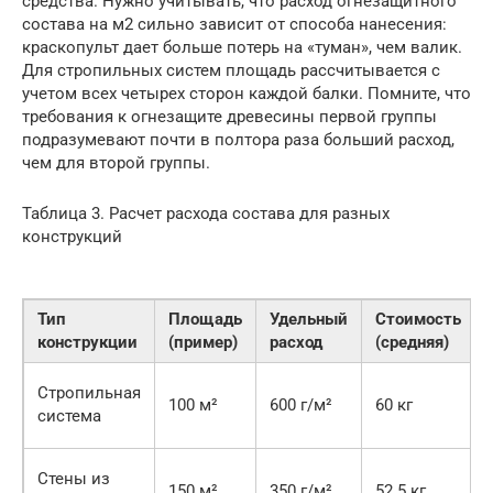
средства. Нужно учитывать, что расход огнезащитного
состава на м2 сильно зависит от способа нанесения:
краскопульт дает больше потерь на «туман», чем валик.
Для стропильных систем площадь рассчитывается с
учетом всех четырех сторон каждой балки. Помните, что
требования к огнезащите древесины первой группы
подразумевают почти в полтора раза больший расход,
чем для второй группы.
Таблица 3. Расчет расхода состава для разных
конструкций
Тип
Площадь
Удельный
Стоимость
конструкции
(пример)
расход
(средняя)
Стропильная
100 м²
600 г/м²
60 кг
система
Стены из
150 м²
350 г/м²
52.5 кг