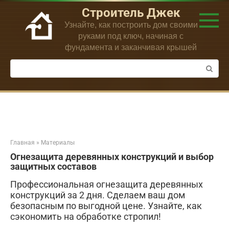
Перейти
Строитель Джек
к
Узнайте, как построить дом своими
контенту
руками под ключ, начиная с
фундамента и заканчивая крышей
Поиск:
Главная
»
Материалы
Огнезащита деревянных конструкций и выбор
защитных составов
Профессиональная огнезащита деревянных
конструкций за 2 дня. Сделаем ваш дом
безопасным по выгодной цене. Узнайте, как
сэкономить на обработке стропил!