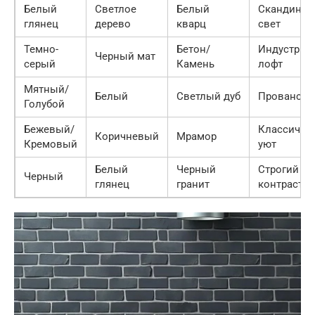
Белый
Светлое
Белый
Скандинав
глянец
дерево
кварц
свет
Темно-
Бетон/
Индустриа
Черный мат
серый
Камень
лофт
Мятный/
Белый
Светлый дуб
Прованс/Р
Голубой
Бежевый/
Классичес
Коричневый
Мрамор
Кремовый
уют
Белый
Черный
Строгий
Черный
глянец
гранит
контраст