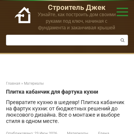
Перейти
Строитель Джек
к
Узнайте, как построить дом своими
контенту
руками под ключ, начиная с
фундамента и заканчивая крышей
Поиск:
Главная
»
Материалы
Плитка кабанчик для фартука кухни
Превратите кухню в шедевр! Плитка кабанчик
на фартук кухни: от бюджетных решений до
люксового дизайна. Все о монтаже и выборе
стиля в одном месте.
Опубликовано:
23 Июн 2026
Материалы
Елена