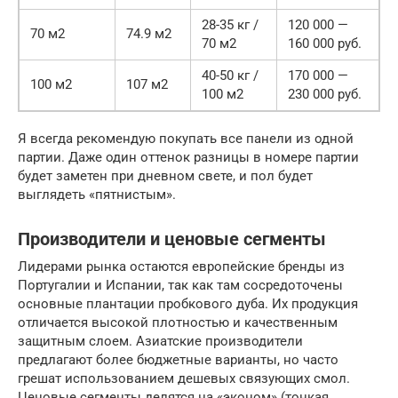
28-35 кг /
120 000 —
70 м2
74.9 м2
70 м2
160 000 руб.
40-50 кг /
170 000 —
100 м2
107 м2
100 м2
230 000 руб.
Я всегда рекомендую покупать все панели из одной
партии. Даже один оттенок разницы в номере партии
будет заметен при дневном свете, и пол будет
выглядеть «пятнистым».
Производители и ценовые сегменты
Лидерами рынка остаются европейские бренды из
Португалии и Испании, так как там сосредоточены
основные плантации пробкового дуба. Их продукция
отличается высокой плотностью и качественным
защитным слоем. Азиатские производители
предлагают более бюджетные варианты, но часто
грешат использованием дешевых связующих смол.
Ценовые сегменты делятся на «эконом» (тонкая