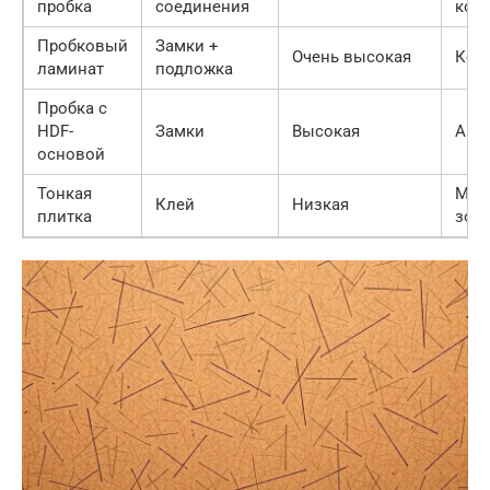
пробка
соединения
ком
Пробковый
Замки +
Очень высокая
Кор
ламинат
подложка
Пробка с
HDF-
Замки
Высокая
Акт
основой
Тонкая
Мал
Клей
Низкая
плитка
зон