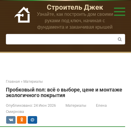
Перейти
Строитель Джек
к
Узнайте, как построить дом своими
контенту
руками под ключ, начиная с
фундамента и заканчивая крышей
Поиск:
Главная
»
Материалы
Пробковый пол: всё о выборе, цене и монтаже
экологичного покрытия
Опубликовано:
24 Июн 2026
Материалы
Елена
Смирнова