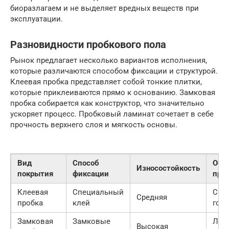
биоразлагаем и не выделяет вредных веществ при
эксплуатации.
Разновидности пробкового пола
Рынок предлагает несколько вариантов исполнения,
которые различаются способом фиксации и структурой.
Клеевая пробка представляет собой тонкие плитки,
которые приклеиваются прямо к основанию. Замковая
пробка собирается как конструктор, что значительно
ускоряет процесс. Пробковый ламинат сочетает в себе
прочность верхнего слоя и мягкость основы.
Вид
Способ
Обл
Износостойкость
покрытия
фиксации
при
Клеевая
Специальный
Спа
Средняя
пробка
клей
гос
Замковая
Замковые
Люб
Высокая