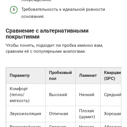
Требовательность к идеальной ровности
основания.
Сравнение с альтернативными
покрытиями
Чтобы понять, подходит ли пробка именно вам,
сравним её с популярными аналогами.
Пробковый
Кварцвини
Параметр
Ламинат
пол
(SPC)
Комфорт
(тепло/
Высокий
Низкий
Средний
мягкость)
Плохая
Звукоизоляция
Отличная
Хорошая
(шумит)
Влагостойкость
Средняя
Низкая
Абсолютна