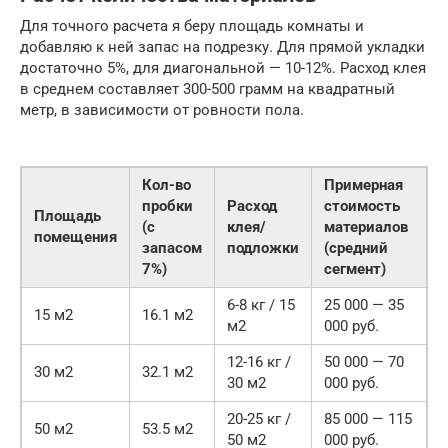
Для точного расчета я беру площадь комнаты и
добавляю к ней запас на подрезку. Для прямой укладки
достаточно 5%, для диагональной — 10-12%. Расход клея
в среднем составляет 300-500 грамм на квадратный
метр, в зависимости от ровности пола.
Кол-во
Примерная
пробки
Расход
стоимость
Площадь
(с
клея/
материалов
помещения
запасом
подложки
(средний
7%)
сегмент)
6-8 кг / 15
25 000 — 35
15 м2
16.1 м2
м2
000 руб.
12-16 кг /
50 000 — 70
30 м2
32.1 м2
30 м2
000 руб.
20-25 кг /
85 000 — 115
50 м2
53.5 м2
50 м2
000 руб.