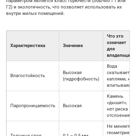
параметром является класс горючести (обычно Г1 или
Г2) и экологичность, что позволяет использовать их
внутри жилых помещений.
Что это
означает
Характеристика
Значение
для
владельца
Вода
Высокая
скатывается
Влагостойкость
(гидрофобность)
каплями, не
впитываясь
Камень
«дышит»,
Паропроницаемость
Высокая
нет риска
отслоения
Не меняется
геометрия
Толщина слоя
0.1 – 0.5 мм