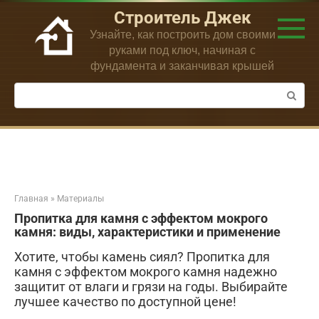
Перейти
Строитель Джек
к
Узнайте, как построить дом своими
контенту
руками под ключ, начиная с
фундамента и заканчивая крышей
Поиск:
Главная
»
Материалы
Пропитка для камня с эффектом мокрого
камня: виды, характеристики и применение
Хотите, чтобы камень сиял? Пропитка для
камня с эффектом мокрого камня надежно
защитит от влаги и грязи на годы. Выбирайте
лучшее качество по доступной цене!