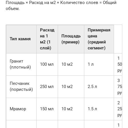
Площадь × Расход на м2 × Количество слоев = Общий
объем.
Расход
Примерная
на 1
Площадь
цена
Тип камня
м2 (1
(пример)
(средний
слой)
сегмент)
1
Гранит
100 мл
10 м2
1 л
500
(плотный)
руб.
3
Песчаник
250 мл
10 м2
2.5 л
750
(пористый)
руб.
2
Мрамор
150 мл
10 м2
1.5 л
250
руб.
1