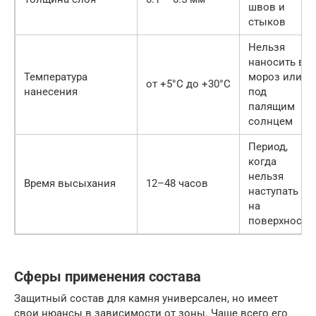
швов и
стыков
Нельзя
наносить в
Температура
мороз или
от +5°C до +30°C
нанесения
под
палящим
солнцем
Период,
когда
нельзя
Время высыхания
12–48 часов
наступать
на
поверхность
Сферы применения состава
Защитный состав для камня универсален, но имеет
свои нюансы в зависимости от зоны. Чаще всего его