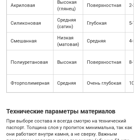
Высокая
Акриловая
Поверхностная
2-3 г
(глянец)
Средняя
Силиконовая
Глубокая
5-7 л
(сатин)
Низкая
Смешанная
Средняя
4-5 л
(матовая)
Полиуретановая
Высокая
Поверхностная
8-10 
Фторполимерная
Средняя
Очень глубокая
10+ 
Технические параметры материалов
При выборе состава я всегда смотрю на технический
паспорт. Толщина слоя у пропиток минимальна, так как
они работают внутри камня, а не сверху. Важным