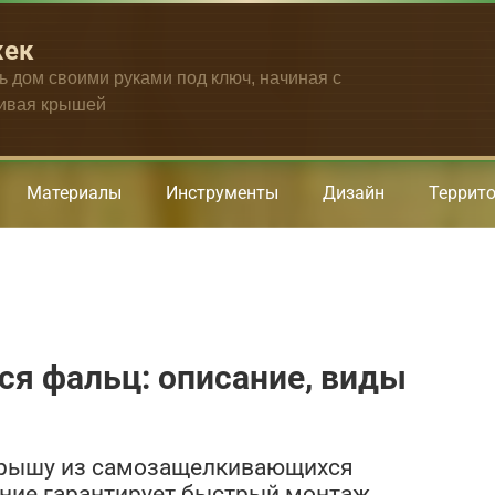
жек
ть дом своими руками под ключ, начиная с
чивая крышей
Материалы
Инструменты
Дизайн
Террит
 фальц: описание, виды
крышу из самозащелкивающихся
ние гарантирует быстрый монтаж,