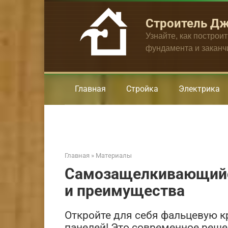
Перейти
к
Строитель Д
контенту
Узнайте, как построи
фундамента и закан
Главная
Стройка
Электрика
Главная
»
Материалы
Самозащелкивающийся
и преимущества
Откройте для себя фальцевую 
панелей! Это современное реше