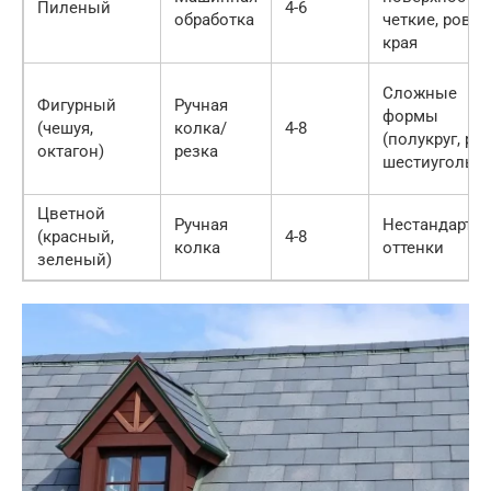
Пиленый
4-6
обработка
четкие, ровн
края
Сложные
Фигурный
Ручная
формы
(чешуя,
колка/
4-8
(полукруг, ро
октагон)
резка
шестиугольни
Цветной
Ручная
Нестандартн
(красный,
4-8
колка
оттенки
зеленый)