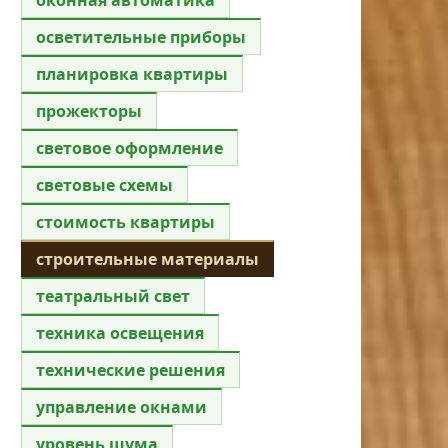
осветительные приборы
планировка квартиры
прожекторы
световое оформление
световые схемы
стоимость квартиры
строительные материалы
театральный свет
техника освещения
технические решения
управление окнами
уровень шума