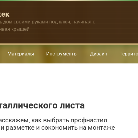
жек
ть дом своими руками под ключ, начиная с
чивая крышей
Материалы
Инструменты
Дизайн
Террит
таллического листа
асскажем, как выбрать профнастил
и разметке и сэкономить на монтаже