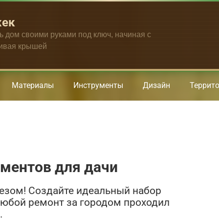
жек
ть дом своими руками под ключ, начиная с
чивая крышей
Материалы
Инструменты
Дизайн
Террит
ументов для дачи
езом! Создайте идеальный набор
любой ремонт за городом проходил
.