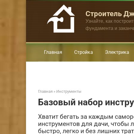
Перейти
к
Строитель Д
контенту
Узнайте, как построи
фундамента и закан
Главная
Стройка
Электрика
Главная
»
Инструменты
Базовый набор инстр
Хватит бегать за каждым самор
инструментов для дачи, чтобы 
быстро, легко и без лишних трат