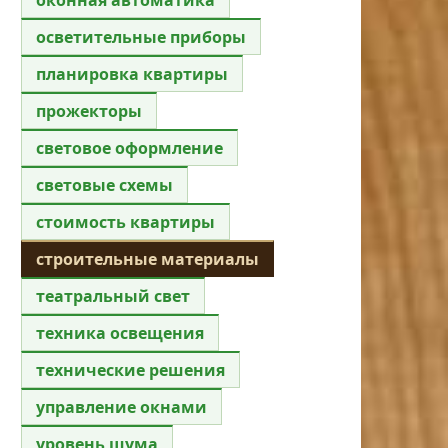
осветительные приборы
планировка квартиры
прожекторы
световое оформление
световые схемы
стоимость квартиры
строительные материалы
театральный свет
техника освещения
технические решения
управление окнами
уровень шума