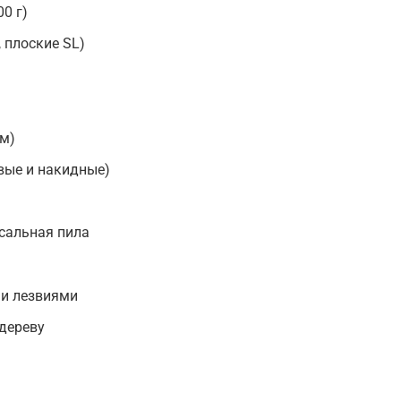
0 г)
 плоские SL)
см)
вые и накидные)
сальная пила
и лезвиями
/дереву