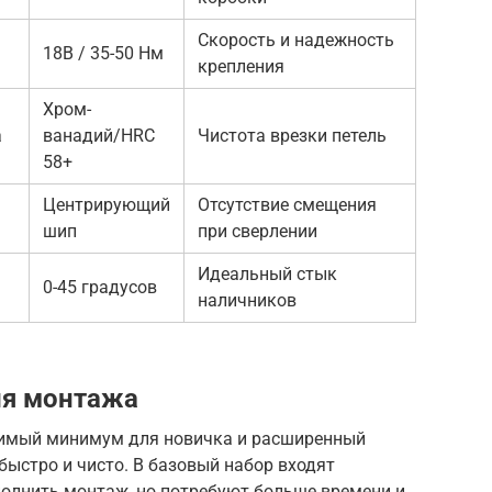
Скорость и надежность
18В / 35-50 Нм
крепления
Хром-
а
ванадий/HRC
Чистота врезки петель
58+
Центрирующий
Отсутствие смещения
шип
при сверлении
Идеальный стык
0-45 градусов
наличников
ля монтажа
димый минимум для новичка и расширенный
 быстро и чисто. В базовый набор входят
олнить монтаж, но потребуют больше времени и