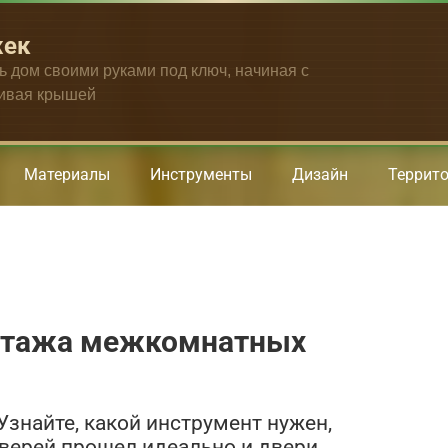
жек
ть дом своими руками под ключ, начиная с
чивая крышей
Материалы
Инструменты
Дизайн
Террит
нтажа межкомнатных
 Узнайте, какой инструмент нужен,
ерей прошел идеально и двери