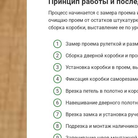
Принцип работы и посл
Процесс начинается с замера проема 
очищаю проем от остатков штукатурки
сборка коробки, выставление ее по у
Замер проема рулеткой и разме
Сборка дверной коробки и про
Установка коробки в проем, в
Фиксация коробки саморезами 
Врезка петель в полотно и кор
Навешивание дверного полотна
Врезка замка и установка руче
Подрезка и монтаж наличников
Запенивание швов монтажной п