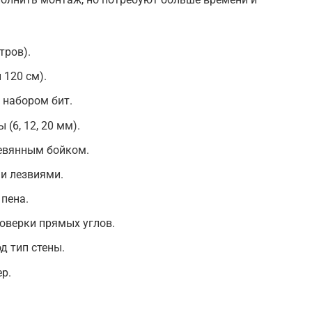
тров).
 120 см).
 набором бит.
(6, 12, 20 мм).
евянным бойком.
и лезвиями.
пена.
оверки прямых углов.
д тип стены.
р.