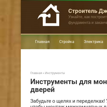
Перейти
к
Строитель Д
контенту
Узнайте, как построи
фундамента и закан
Главная
Стройка
Электрика
Главная
»
Инструменты
Инструменты для мо
дверей
Забудьте о щелях и переделках!
чтобы монтаж межкомнатных дв