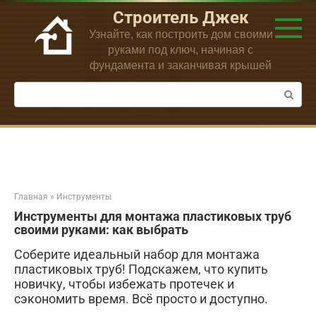
Перейти
Строитель Джек
к
Узнайте, как построить дом своими
контенту
руками под ключ, начиная с
фундамента и заканчивая крышей
Поиск:
Главная
»
Инструменты
Инструменты для монтажа пластиковых труб
своими руками: как выбрать
Соберите идеальный набор для монтажа
пластиковых труб! Подскажем, что купить
новичку, чтобы избежать протечек и
сэкономить время. Всё просто и доступно.