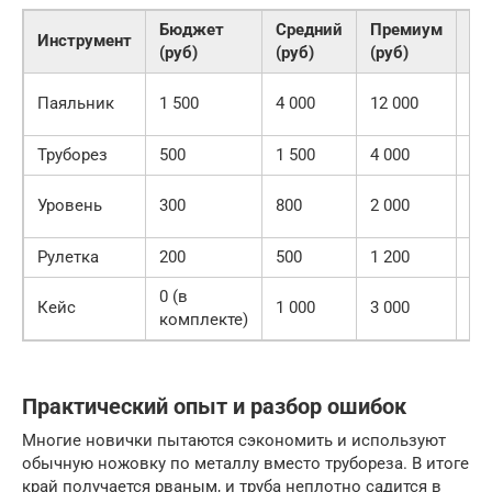
Бюджет
Средний
Премиум
Инструмент
Пр
(руб)
(руб)
(руб)
Ра
Паяльник
1 500
4 000
12 000
мо
Труборез
500
1 500
4 000
Ка
То
Уровень
300
800
2 000
пу
Рулетка
200
500
1 200
Из
0 (в
Ма
Кейс
1 000
3 000
комплекте)
ко
Практический опыт и разбор ошибок
Многие новички пытаются сэкономить и используют
обычную ножовку по металлу вместо трубореза. В итоге
край получается рваным, и труба неплотно садится в