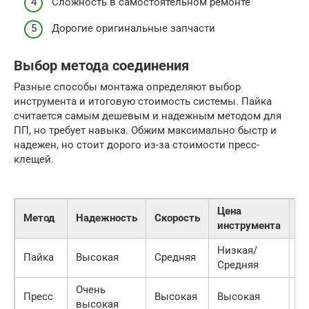
Сложность в самостоятельном ремонте
Дорогие оригинальные запчасти
Выбор метода соединения
Разные способы монтажа определяют выбор
инструмента и итоговую стоимость системы. Пайка
считается самым дешевым и надежным методом для
ПП, но требует навыка. Обжим максимально быстр и
надежен, но стоит дорого из-за стоимости пресс-
клещей.
Цена
Ц
Метод
Надежность
Скорость
инструмента
ф
Низкая/
Пайка
Высокая
Средняя
Н
Средняя
Очень
Пресс
Высокая
Высокая
В
высокая