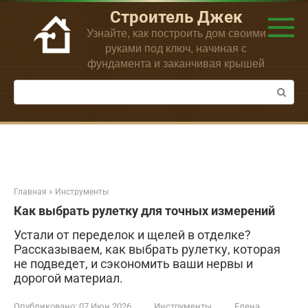
Перейти
Строитель Джек
к
Узнайте, как построить дом своими
контенту
руками под ключ, начиная с
фундамента и заканчивая крышей
Поиск:
Главная
»
Инструменты
Как выбрать рулетку для точных измерений
Устали от переделок и щелей в отделке?
Рассказываем, как выбрать рулетку, которая
не подведет, и сэкономить ваши нервы и
дорогой материал.
Опубликовано:
07 Июн 2026
Инструменты
Елена