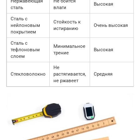
Нержавеющая
Не боится
Высокая
сталь
влаги
Сталь с
Стойкость к
нейлоновым
Очень высокая
истиранию
покрытием
Сталь с
Минимальное
тефлоновым
Высокая
трение
слоем
Не
Стекловолокно
растягивается,
Средняя
не ржавеет