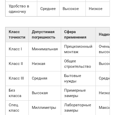
Удобство в
Среднее
Высокое
Низкое
одиночку
Класс
Допустимая
Сфера
Надежно
точности
погрешность
применения
Прецизионный
Очень
Класс I
Минимальная
монтаж
высокая
Общее
Класс II
Низкая
Высокая
строительство
Бытовые
Класс III
Средняя
Средняя
нужды
Без
Примерные
Высокая
Низкая
класса
замеры
Спец.
Лабораторные
Миллиметры
Максима
класс
замеры