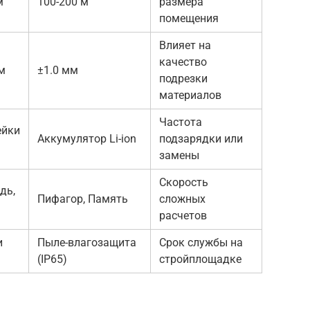
м
100-200 м
размера
помещения
Влияет на
качество
м
±1.0 мм
подрезки
материалов
Частота
ейки
Аккумулятор Li-ion
подзарядки или
замены
Скорость
дь,
Пифагор, Память
сложных
расчетов
и
Пыле-влагозащита
Срок службы на
(IP65)
стройплощадке