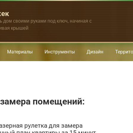
жек
ть дом своими руками под ключ, начиная с
чивая крышей
Материалы
Инструменты
Дизайн
Террит
 замера помещений:
Лазерная рулетка для замера
ный план квартиры за 15 минут.