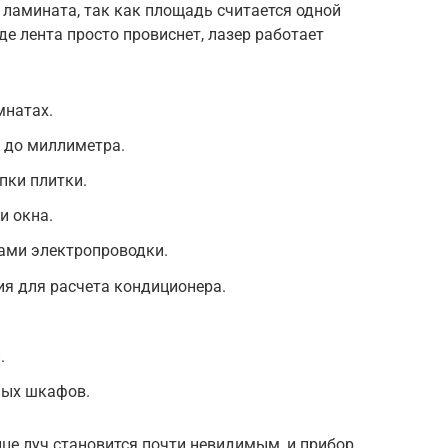
и ламината, так как площадь считается одной
де лента просто провиснет, лазер работает
мнатах.
 до миллиметра.
пки плитки.
и окна.
ами электропроводки.
я для расчета кондиционера.
.
ных шкафов.
ице луч становится почти невидимым, и прибор