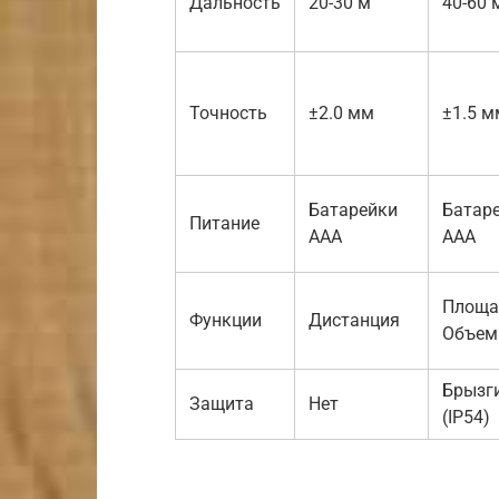
Дальность
20-30 м
40-60 
Точность
±2.0 мм
±1.5 м
Батарейки
Батар
Питание
AAA
AAA
Площа
Функции
Дистанция
Объем
Брызг
Защита
Нет
(IP54)